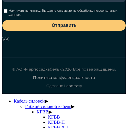
Нажимая на кнопку, Вы даете согласие на
обработку персональных
данных
Отправить
VK
© АО «Марпосадкабель», 2026. Все права защищены.
Политика конфиденциальности
Сделано
Landeasy
Кабель силовой
▶
Гибкий силовой кабель
▶
КГВВ
▶
КГВВ
КГВВ-П
КГВВ-ХЛ