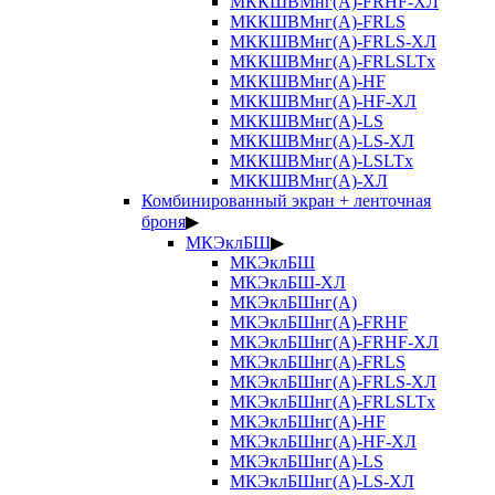
МККШВМнг(А)-FRHF-ХЛ
МККШВМнг(А)-FRLS
МККШВМнг(А)-FRLS-ХЛ
МККШВМнг(А)-FRLSLTx
МККШВМнг(А)-HF
МККШВМнг(А)-HF-ХЛ
МККШВМнг(А)-LS
МККШВМнг(А)-LS-ХЛ
МККШВМнг(А)-LSLTx
МККШВМнг(А)-ХЛ
Комбинированный экран + ленточная
броня
▶
МКЭклБШ
▶
МКЭклБШ
МКЭклБШ-ХЛ
МКЭклБШнг(А)
МКЭклБШнг(А)-FRHF
МКЭклБШнг(А)-FRHF-ХЛ
МКЭклБШнг(А)-FRLS
МКЭклБШнг(А)-FRLS-ХЛ
МКЭклБШнг(А)-FRLSLTx
МКЭклБШнг(А)-HF
МКЭклБШнг(А)-HF-ХЛ
МКЭклБШнг(А)-LS
МКЭклБШнг(А)-LS-ХЛ