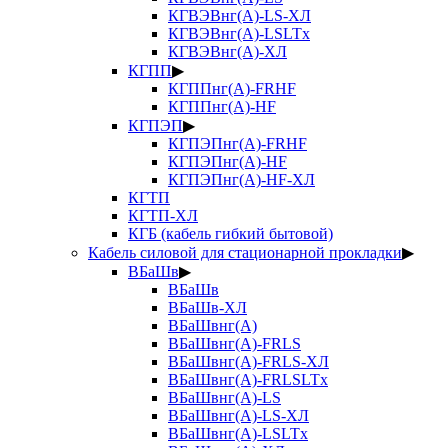
КГВЭВнг(А)-LS-ХЛ
КГВЭВнг(А)-LSLTx
КГВЭВнг(А)-ХЛ
КГПП
▶
КГППнг(А)-FRHF
КГППнг(А)-HF
КГПЭП
▶
КГПЭПнг(А)-FRHF
КГПЭПнг(А)-HF
КГПЭПнг(А)-HF-ХЛ
КГТП
КГТП-ХЛ
КГБ (кабель гибкий бытовой)
Кабель силовой для стационарной прокладки
▶
ВБаШв
▶
ВБаШв
ВБаШв-ХЛ
ВБаШвнг(А)
ВБаШвнг(А)-FRLS
ВБаШвнг(А)-FRLS-ХЛ
ВБаШвнг(А)-FRLSLTx
ВБаШвнг(А)-LS
ВБаШвнг(А)-LS-ХЛ
ВБаШвнг(А)-LSLTx