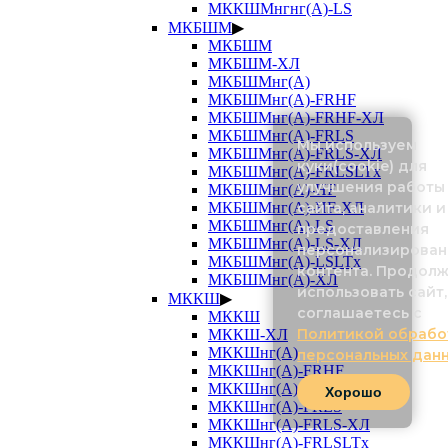
МККШМнгнг(А)-LS
МКБШМ
▶
МКБШМ
МКБШМ-ХЛ
МКБШМнг(А)
МКБШМнг(А)-FRHF
МКБШМнг(А)-FRHF-ХЛ
МКБШМнг(А)-FRLS
Мы используем
МКБШМнг(А)-FRLS-ХЛ
куки(cookie) для
МКБШМнг(А)-FRLSLTx
улучшения работы
МКБШМнг(А)-HF
сайта, аналитики и
МКБШМнг(А)-HF-ХЛ
МКБШМнг(А)-LS
предоставления
МКБШМнг(А)-LS-ХЛ
персонализирован
МКБШМнг(А)-LSLTx
контента. Продол
МКБШМнг(А)-ХЛ
использовать сайт,
МККШ
▶
соглашаетесь с
МККШ
Политикой обрабо
МККШ-ХЛ
МККШнг(А)
персональных дан
МККШнг(А)-FRHF
МККШнг(А)-FRHF-ХЛ
Хорошо
МККШнг(А)-FRLS
МККШнг(А)-FRLS-ХЛ
МККШнг(А)-FRLSLTx