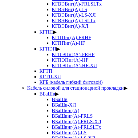
КГВЭВнг(А)-FRLSLTx
КГВЭВнг(А)-LS
КГВЭВнг(А)-LS-ХЛ
КГВЭВнг(А)-LSLTx
КГВЭВнг(А)-ХЛ
КГПП
▶
КГППнг(А)-FRHF
КГППнг(А)-HF
КГПЭП
▶
КГПЭПнг(А)-FRHF
КГПЭПнг(А)-HF
КГПЭПнг(А)-HF-ХЛ
КГТП
КГТП-ХЛ
КГБ (кабель гибкий бытовой)
Кабель силовой для стационарной прокладки
▶
ВБаШв
▶
ВБаШв
ВБаШв-ХЛ
ВБаШвнг(А)
ВБаШвнг(А)-FRLS
ВБаШвнг(А)-FRLS-ХЛ
ВБаШвнг(А)-FRLSLTx
ВБаШвнг(А)-LS