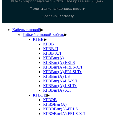
© АО «Марпосадкабель», 2026. Все права защищены.
Политика конфиденциальности
Сделано
Landeasy
Кабель силовой
▶
Гибкий силовой кабель
▶
КГВВ
▶
КГВВ
КГВВ-П
КГВВ-ХЛ
КГВВнг(А)
КГВВнг(А)-FRLS
КГВВнг(А)-FRLS-ХЛ
КГВВнг(А)-FRLSLTx
КГВВнг(А)-LS
КГВВнг(А)-LS-ХЛ
КГВВнг(А)-LSLTx
КГВВнг(А)-ХЛ
КГВЭВ
▶
КГВЭВ
КГВЭВнг(А)
КГВЭВнг(А)-FRLS
КГВЭВнг(А)-FRLS-ХЛ