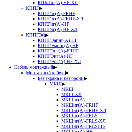
КПБПнг(А)-HF-ХЛ
КППГ
▶
КППГнг(А)-FRHF
КППГнг(А)-FRHF-ХЛ
КППГнг(А)-HF
КППГнг(А)-HF-ХЛ
КППГЭ()
▶
КППГЭапнг(А)-HF
КППГЭмпнг(А)-HF
КППГЭнг(А)-FRHF
КППГЭнг(А)-HF
КППГЭнг(А)-HF-ХЛ
Кабель монтажный
▶
Монтажный кабель
▶
Без экрана и без брони
▶
МКШ
▶
МКШ
МКШ-ХЛ
МКШнг(А)
МКШнг(А)-FRHF
МКШнг(А)-FRHF-ХЛ
МКШнг(А)-FRLS
МКШнг(А)-FRLS-ХЛ
МКШнг(А)-FRLSLTx
МКШнг(А)-HF