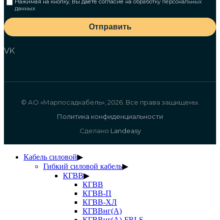
Нажимая на кнопку, Вы даете согласие на
обработку персональных
данных
Отправить
VK
© АО «Марпосадкабель», 2026. Все права защищены.
Политика конфиденциальности
Сделано
Landeasy
Кабель силовой
▶
Гибкий силовой кабель
▶
КГВВ
▶
КГВВ
КГВВ-П
КГВВ-ХЛ
КГВВнг(А)
КГВВнг(А)-FRLS