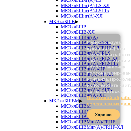
МКЭклБШнг(А)-LS
МКЭклБШнг(А)-LS-ХЛ
МКЭклБШнг(А)-LSLTx
МКЭклБШнг(А)-ХЛ
МКЭклБШВ
▶
МКЭклБШВ
МКЭклБШВ-ХЛ
МКЭклБШВнг(А)
Мы используем
МКЭклБШВнг(А)-FRHF
МКЭклБШВнг(А)-FRHF-ХЛ
куки(cookie) для
МКЭклБШВнг(А)-FRLS
улучшения работы
МКЭклБШВнг(А)-FRLS-ХЛ
сайта, аналитики и
МКЭклБШВнг(А)-FRLSLTx
предоставления
МКЭклБШВнг(А)-HF
персонализирован
МКЭклБШВнг(А)-HF-ХЛ
контента. Продол
МКЭклБШВнг(А)-LS
МКЭклБШВнг(А)-LS-ХЛ
использовать сайт,
МКЭклБШВнг(А)-LSLTx
соглашаетесь с
МКЭклБШВнг(А)-ХЛ
Политикой обрабо
МКЭклБШВМ
▶
персональных дан
МКЭклБШВМ
МКЭклБШВМ-ХЛ
Хорошо
МКЭклБШВМнг(А)
МКЭклБШВМнг(А)-FRHF
МКЭклБШВМнг(А)-FRHF-ХЛ