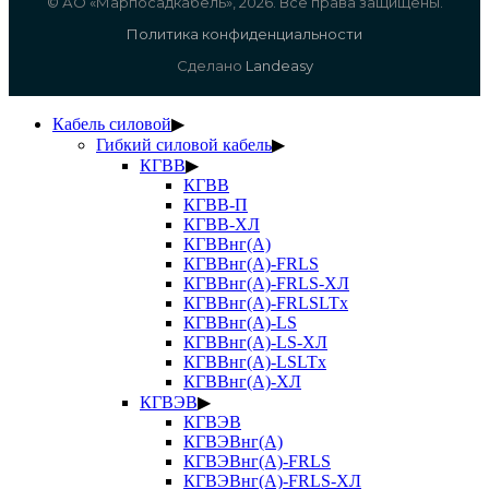
© АО «Марпосадкабель», 2026. Все права защищены.
Политика конфиденциальности
Сделано
Landeasy
Кабель силовой
▶
Гибкий силовой кабель
▶
КГВВ
▶
КГВВ
КГВВ-П
КГВВ-ХЛ
КГВВнг(А)
КГВВнг(А)-FRLS
КГВВнг(А)-FRLS-ХЛ
КГВВнг(А)-FRLSLTx
КГВВнг(А)-LS
КГВВнг(А)-LS-ХЛ
КГВВнг(А)-LSLTx
КГВВнг(А)-ХЛ
КГВЭВ
▶
КГВЭВ
КГВЭВнг(А)
КГВЭВнг(А)-FRLS
КГВЭВнг(А)-FRLS-ХЛ