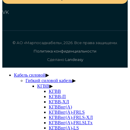
VK
© АО «Марпосадкабель», 2026. Все права защищены.
Политика конфиденциальности
Сделано
Landeasy
Кабель силовой
▶
Гибкий силовой кабель
▶
КГВВ
▶
КГВВ
КГВВ-П
КГВВ-ХЛ
КГВВнг(А)
КГВВнг(А)-FRLS
КГВВнг(А)-FRLS-ХЛ
КГВВнг(А)-FRLSLTx
КГВВнг(А)-LS