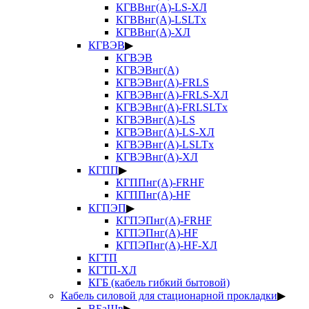
КГВВнг(А)-LS-ХЛ
КГВВнг(А)-LSLTx
КГВВнг(А)-ХЛ
КГВЭВ
▶
КГВЭВ
КГВЭВнг(А)
КГВЭВнг(А)-FRLS
КГВЭВнг(А)-FRLS-ХЛ
КГВЭВнг(А)-FRLSLTx
КГВЭВнг(А)-LS
КГВЭВнг(А)-LS-ХЛ
КГВЭВнг(А)-LSLTx
КГВЭВнг(А)-ХЛ
КГПП
▶
КГППнг(А)-FRHF
КГППнг(А)-HF
КГПЭП
▶
КГПЭПнг(А)-FRHF
КГПЭПнг(А)-HF
КГПЭПнг(А)-HF-ХЛ
КГТП
КГТП-ХЛ
КГБ (кабель гибкий бытовой)
Кабель силовой для стационарной прокладки
▶
ВБаШв
▶