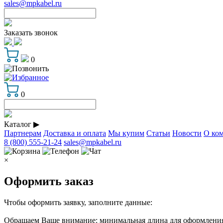
sales@mpkabel.ru
Заказать звонок
0
0
Каталог
▶
Партнерам
Доставка и оплата
Мы купим
Статьи
Новости
О ко
8 (800) 555-21-24
sales@mpkabel.ru
×
Оформить заказ
Чтобы оформить заявку, заполните данные:
Обращаем Ваше внимание: минимальная длина для оформления 