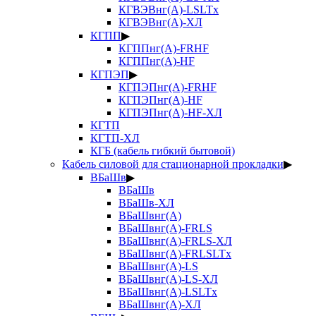
КГВЭВнг(А)-LSLTx
КГВЭВнг(А)-ХЛ
КГПП
▶
КГППнг(А)-FRHF
КГППнг(А)-HF
КГПЭП
▶
КГПЭПнг(А)-FRHF
КГПЭПнг(А)-HF
КГПЭПнг(А)-HF-ХЛ
КГТП
КГТП-ХЛ
КГБ (кабель гибкий бытовой)
Кабель силовой для стационарной прокладки
▶
ВБаШв
▶
ВБаШв
ВБаШв-ХЛ
ВБаШвнг(А)
ВБаШвнг(А)-FRLS
ВБаШвнг(А)-FRLS-ХЛ
ВБаШвнг(А)-FRLSLTx
ВБаШвнг(А)-LS
ВБаШвнг(А)-LS-ХЛ
ВБаШвнг(А)-LSLTx
ВБаШвнг(А)-ХЛ