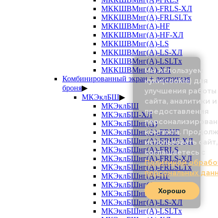
МККШВМнг(А)-FRLS-ХЛ
МККШВМнг(А)-FRLSLTx
МККШВМнг(А)-HF
МККШВМнг(А)-HF-ХЛ
МККШВМнг(А)-LS
МККШВМнг(А)-LS-ХЛ
МККШВМнг(А)-LSLTx
МККШВМнг(А)-ХЛ
Мы используем
Комбинированный экран + ленточная
куки(cookie) для
броня
▶
улучшения работы
МКЭклБШ
▶
сайта, аналитики и
МКЭклБШ
предоставления
МКЭклБШ-ХЛ
персонализирован
МКЭклБШнг(А)
контента. Продол
МКЭклБШнг(А)-FRHF
МКЭклБШнг(А)-FRHF-ХЛ
использовать сайт,
МКЭклБШнг(А)-FRLS
соглашаетесь с
МКЭклБШнг(А)-FRLS-ХЛ
Политикой обрабо
МКЭклБШнг(А)-FRLSLTx
персональных дан
МКЭклБШнг(А)-HF
МКЭклБШнг(А)-HF-ХЛ
Хорошо
МКЭклБШнг(А)-LS
МКЭклБШнг(А)-LS-ХЛ
МКЭклБШнг(А)-LSLTx