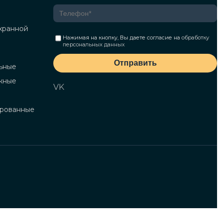
хранной
Нажимая на кнопку, Вы даете согласие на
обработку
персональных данных
Отправить
ьные
жные
VK
ированные