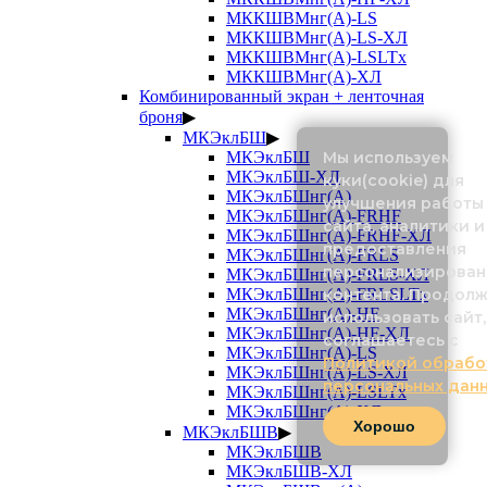
МККШВМнг(А)-LS
МККШВМнг(А)-LS-ХЛ
МККШВМнг(А)-LSLTx
МККШВМнг(А)-ХЛ
Комбинированный экран + ленточная
броня
▶
МКЭклБШ
▶
Мы используем
МКЭклБШ
МКЭклБШ-ХЛ
куки(cookie) для
МКЭклБШнг(А)
улучшения работы
МКЭклБШнг(А)-FRHF
сайта, аналитики и
МКЭклБШнг(А)-FRHF-ХЛ
предоставления
МКЭклБШнг(А)-FRLS
персонализирован
МКЭклБШнг(А)-FRLS-ХЛ
контента. Продол
МКЭклБШнг(А)-FRLSLTx
МКЭклБШнг(А)-HF
использовать сайт,
МКЭклБШнг(А)-HF-ХЛ
соглашаетесь с
МКЭклБШнг(А)-LS
Политикой обрабо
МКЭклБШнг(А)-LS-ХЛ
персональных дан
МКЭклБШнг(А)-LSLTx
МКЭклБШнг(А)-ХЛ
Хорошо
МКЭклБШВ
▶
МКЭклБШВ
МКЭклБШВ-ХЛ