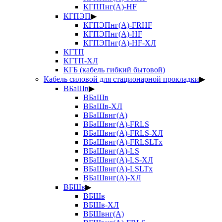
КГППнг(А)-HF
КГПЭП
▶
КГПЭПнг(А)-FRHF
КГПЭПнг(А)-HF
КГПЭПнг(А)-HF-ХЛ
КГТП
КГТП-ХЛ
КГБ (кабель гибкий бытовой)
Кабель силовой для стационарной прокладки
▶
ВБаШв
▶
ВБаШв
ВБаШв-ХЛ
ВБаШвнг(А)
ВБаШвнг(А)-FRLS
ВБаШвнг(А)-FRLS-ХЛ
ВБаШвнг(А)-FRLSLTx
ВБаШвнг(А)-LS
ВБаШвнг(А)-LS-ХЛ
ВБаШвнг(А)-LSLTx
ВБаШвнг(А)-ХЛ
ВБШв
▶
ВБШв
ВБШв-ХЛ
ВБШвнг(А)