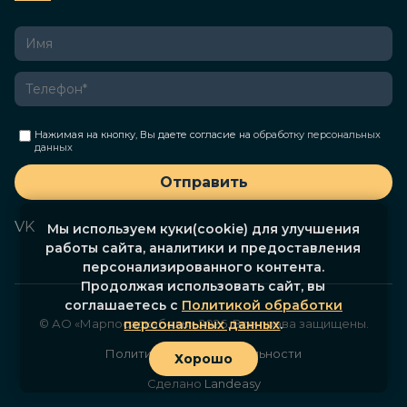
Нажимая на кнопку, Вы даете согласие на
обработку персональных
данных
Отправить
VK
Мы используем куки(cookie) для улучшения
работы сайта, аналитики и предоставления
персонализированного контента.
Продолжая использовать сайт, вы
соглашаетесь с
Политикой обработки
© АО «Марпосадкабель», 2026. Все права защищены.
персональных данных
.
Политика конфиденциальности
Хорошо
Сделано
Landeasy