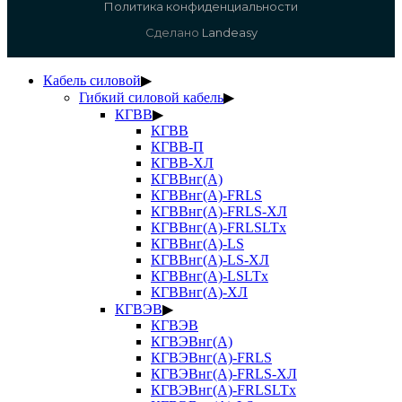
Политика конфиденциальности
Сделано
Landeasy
Кабель силовой
▶
Гибкий силовой кабель
▶
КГВВ
▶
КГВВ
КГВВ-П
КГВВ-ХЛ
КГВВнг(А)
КГВВнг(А)-FRLS
КГВВнг(А)-FRLS-ХЛ
КГВВнг(А)-FRLSLTx
КГВВнг(А)-LS
КГВВнг(А)-LS-ХЛ
КГВВнг(А)-LSLTx
КГВВнг(А)-ХЛ
КГВЭВ
▶
КГВЭВ
КГВЭВнг(А)
КГВЭВнг(А)-FRLS
КГВЭВнг(А)-FRLS-ХЛ
КГВЭВнг(А)-FRLSLTx