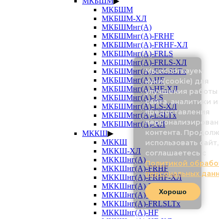
МКБШМ
▶
МКБШМ
МКБШМ-ХЛ
МКБШМнг(А)
МКБШМнг(А)-FRHF
МКБШМнг(А)-FRHF-ХЛ
МКБШМнг(А)-FRLS
МКБШМнг(А)-FRLS-ХЛ
Мы используем
МКБШМнг(А)-FRLSLTx
МКБШМнг(А)-HF
куки(cookie) для
МКБШМнг(А)-HF-ХЛ
улучшения работы
МКБШМнг(А)-LS
сайта, аналитики и
МКБШМнг(А)-LS-ХЛ
предоставления
МКБШМнг(А)-LSLTx
персонализирован
МКБШМнг(А)-ХЛ
контента. Продол
МККШ
▶
МККШ
использовать сайт,
МККШ-ХЛ
соглашаетесь с
МККШнг(А)
Политикой обрабо
МККШнг(А)-FRHF
персональных дан
МККШнг(А)-FRHF-ХЛ
МККШнг(А)-FRLS
Хорошо
МККШнг(А)-FRLS-ХЛ
МККШнг(А)-FRLSLTx
МККШнг(А)-HF