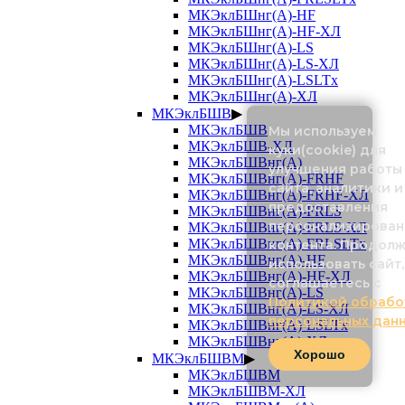
МКЭклБШнг(А)-HF
МКЭклБШнг(А)-HF-ХЛ
МКЭклБШнг(А)-LS
МКЭклБШнг(А)-LS-ХЛ
МКЭклБШнг(А)-LSLTx
МКЭклБШнг(А)-ХЛ
МКЭклБШВ
▶
МКЭклБШВ
Мы используем
МКЭклБШВ-ХЛ
куки(cookie) для
МКЭклБШВнг(А)
улучшения работы
МКЭклБШВнг(А)-FRHF
сайта, аналитики и
МКЭклБШВнг(А)-FRHF-ХЛ
предоставления
МКЭклБШВнг(А)-FRLS
персонализирован
МКЭклБШВнг(А)-FRLS-ХЛ
МКЭклБШВнг(А)-FRLSLTx
контента. Продол
МКЭклБШВнг(А)-HF
использовать сайт,
МКЭклБШВнг(А)-HF-ХЛ
соглашаетесь с
МКЭклБШВнг(А)-LS
Политикой обрабо
МКЭклБШВнг(А)-LS-ХЛ
персональных дан
МКЭклБШВнг(А)-LSLTx
МКЭклБШВнг(А)-ХЛ
Хорошо
МКЭклБШВМ
▶
МКЭклБШВМ
МКЭклБШВМ-ХЛ