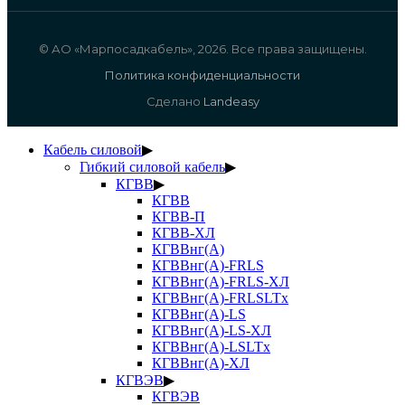
© АО «Марпосадкабель», 2026. Все права защищены.
Политика конфиденциальности
Сделано
Landeasy
Кабель силовой
▶
Гибкий силовой кабель
▶
КГВВ
▶
КГВВ
КГВВ-П
КГВВ-ХЛ
КГВВнг(А)
КГВВнг(А)-FRLS
КГВВнг(А)-FRLS-ХЛ
КГВВнг(А)-FRLSLTx
КГВВнг(А)-LS
КГВВнг(А)-LS-ХЛ
КГВВнг(А)-LSLTx
КГВВнг(А)-ХЛ
КГВЭВ
▶
КГВЭВ