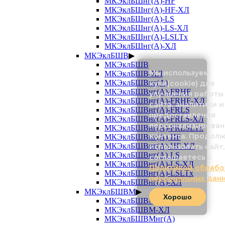
МКЭклБШнг(А)-HF
МКЭклБШнг(А)-HF-ХЛ
МКЭклБШнг(А)-LS
МКЭклБШнг(А)-LS-ХЛ
МКЭклБШнг(А)-LSLTx
МКЭклБШнг(А)-ХЛ
МКЭклБШВ
▶
МКЭклБШВ
Мы используем
МКЭклБШВ-ХЛ
МКЭклБШВнг(А)
куки(cookie) для
МКЭклБШВнг(А)-FRHF
улучшения работы
МКЭклБШВнг(А)-FRHF-ХЛ
сайта, аналитики и
МКЭклБШВнг(А)-FRLS
предоставления
МКЭклБШВнг(А)-FRLS-ХЛ
персонализирован
МКЭклБШВнг(А)-FRLSLTx
контента. Продол
МКЭклБШВнг(А)-HF
МКЭклБШВнг(А)-HF-ХЛ
использовать сайт,
МКЭклБШВнг(А)-LS
соглашаетесь с
МКЭклБШВнг(А)-LS-ХЛ
Политикой обрабо
МКЭклБШВнг(А)-LSLTx
персональных дан
МКЭклБШВнг(А)-ХЛ
МКЭклБШВМ
▶
Хорошо
МКЭклБШВМ
МКЭклБШВМ-ХЛ
МКЭклБШВМнг(А)