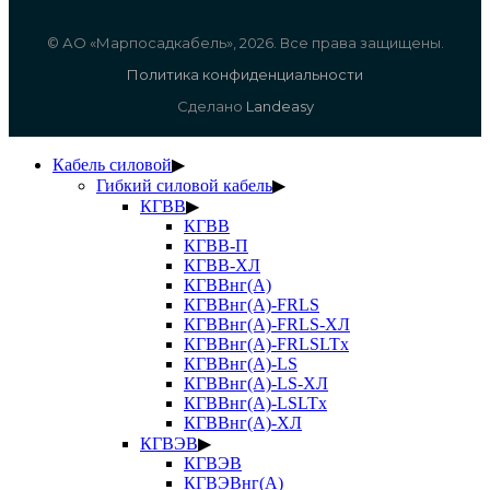
© АО «Марпосадкабель», 2026. Все права защищены.
Политика конфиденциальности
Сделано
Landeasy
Кабель силовой
▶
Гибкий силовой кабель
▶
КГВВ
▶
КГВВ
КГВВ-П
КГВВ-ХЛ
КГВВнг(А)
КГВВнг(А)-FRLS
КГВВнг(А)-FRLS-ХЛ
КГВВнг(А)-FRLSLTx
КГВВнг(А)-LS
КГВВнг(А)-LS-ХЛ
КГВВнг(А)-LSLTx
КГВВнг(А)-ХЛ
КГВЭВ
▶
КГВЭВ
КГВЭВнг(А)