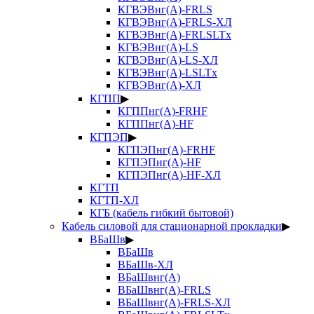
КГВЭВнг(А)-FRLS
КГВЭВнг(А)-FRLS-ХЛ
КГВЭВнг(А)-FRLSLTx
КГВЭВнг(А)-LS
КГВЭВнг(А)-LS-ХЛ
КГВЭВнг(А)-LSLTx
КГВЭВнг(А)-ХЛ
КГПП
▶
КГППнг(А)-FRHF
КГППнг(А)-HF
КГПЭП
▶
КГПЭПнг(А)-FRHF
КГПЭПнг(А)-HF
КГПЭПнг(А)-HF-ХЛ
КГТП
КГТП-ХЛ
КГБ (кабель гибкий бытовой)
Кабель силовой для стационарной прокладки
▶
ВБаШв
▶
ВБаШв
ВБаШв-ХЛ
ВБаШвнг(А)
ВБаШвнг(А)-FRLS
ВБаШвнг(А)-FRLS-ХЛ