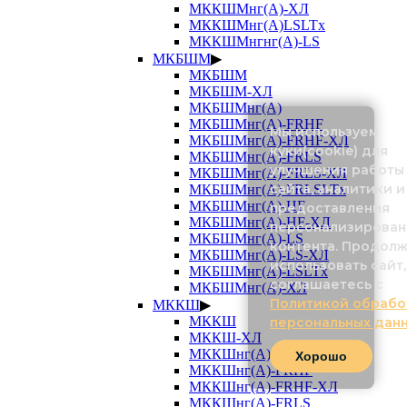
МККШМнг(А)-ХЛ
МККШМнг(А)LSLTx
МККШМнгнг(А)-LS
МКБШМ
▶
МКБШМ
МКБШМ-ХЛ
МКБШМнг(А)
МКБШМнг(А)-FRHF
Мы используем
МКБШМнг(А)-FRHF-ХЛ
куки(cookie) для
МКБШМнг(А)-FRLS
улучшения работы
МКБШМнг(А)-FRLS-ХЛ
сайта, аналитики и
МКБШМнг(А)-FRLSLTx
МКБШМнг(А)-HF
предоставления
МКБШМнг(А)-HF-ХЛ
персонализирован
МКБШМнг(А)-LS
контента. Продол
МКБШМнг(А)-LS-ХЛ
использовать сайт,
МКБШМнг(А)-LSLTx
соглашаетесь с
МКБШМнг(А)-ХЛ
Политикой обрабо
МККШ
▶
МККШ
персональных дан
МККШ-ХЛ
МККШнг(А)
Хорошо
МККШнг(А)-FRHF
МККШнг(А)-FRHF-ХЛ
МККШнг(А)-FRLS