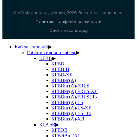
© АО «Марпосадкабель», 2026. Все права защищены.
Политика конфиденциальности
Сделано
Landeasy
Кабель силовой
▶
Гибкий силовой кабель
▶
КГВВ
▶
КГВВ
КГВВ-П
КГВВ-ХЛ
КГВВнг(А)
КГВВнг(А)-FRLS
КГВВнг(А)-FRLS-ХЛ
КГВВнг(А)-FRLSLTx
КГВВнг(А)-LS
КГВВнг(А)-LS-ХЛ
КГВВнг(А)-LSLTx
КГВВнг(А)-ХЛ
КГВЭВ
▶
КГВЭВ
КГВЭВнг(А)