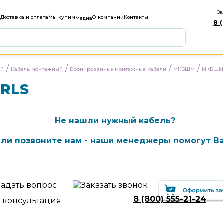
Зв
м
Доставка и оплата
Мы купим
О компании
Контакты
Медиа
8 
/
/
/
/
ый
Кабель монтажный
Бронированные монтажные кабели
МКБШМ
МКБШМн
RLS
Не нашли нужный кабель?
ли позвоните нам - наши менеджеры помогут Ва
8 (800) 555-21-24