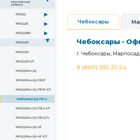
монтажные
кабели
▶
МКБШ
Чебоксары
Ма
▶
МКБШВ
▶
МКБШВМ
Чебоксары - Оф
▶
МКБШМ
МКБШМ
г. Чебоксары, Марпосадс
МКБШМ-ХЛ
8 (800) 555-21-24
МКБШМнг(А)
МКБШМнг(А)-FRHF
МКБШМнг(А)-FRHF-ХЛ
МКБШМнг(А)-FRLS
МКБШМнг(А)-FRLS-ХЛ
МКБШМнг(А)-FRLSLTx
МКБШМнг(А)-HF
МКБШМнг(А)-HF-ХЛ