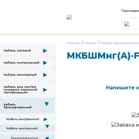
Партнера
/
/
Главная
Каталог
Кабель бронированн
▶
Кабель силовой
МКБШМнг(А)-F
▶
Кабель контрольный
▶
Кабель монтажный
Напишите и
Кабель для систем
▶
пожарно-охранной
сигнализации
▶
Кабель
бронированный
▶
Кабель контрольный
▶
Кабель монтажный
Бронированные
▶