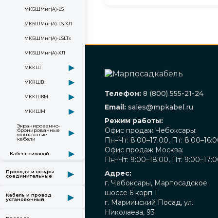
МКБШМнг(А)-LS
МКБШМнг(А)-LS-ХЛ
МКБШМнг(А)-LSLTx
МКБШМнг(А)-ХЛ
▶
МККШ
▶
МККШВ
Телефон:
8 (800) 555-21-24
▶
МККШВМ
Email:
sales@mpkabel.ru
▶
МККШМ
Режим работы:
Экранированно-
Офис продаж Чебоксары:
бронированные
▶
монтажные
Пн–Чт: 8:00–17:00, Пт: 8:00–16:
кабели
Офис продаж Москва:
▶
Кабель силовой
Пн–Чт: 9:00–18:00, Пт: 9:00–17:
Провода и шнуры
Адрес:
▶
соединительные
г. Чебоксары, Марпосадское
шоссе 6 корп 1
Кабель и провод
▶
установочный
г. Мариинский Посад, ул.
Николаева, 93