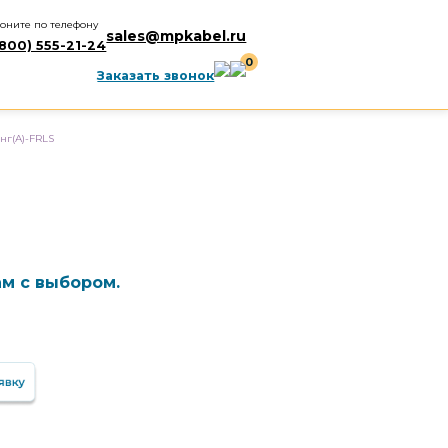
оните по телефону
sales@mpkabel.ru
(800) 555-21-24
0
Заказать звонок
г(А)-FRLS
м с выбором.