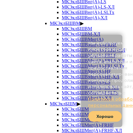
МКЭклБШВнг(А)-LS
МКЭклБШВнг(А)-LS-ХЛ
МКЭклБШВнг(А)-LSLTx
МКЭклБШВнг(А)-ХЛ
МКЭклБШВМ
▶
МКЭклБШВМ
МКЭклБШВМ-ХЛ
МКЭклБШВМнг(А)
Мы используем
МКЭклБШВМнг(А)-FRHF
куки(cookie) для
МКЭклБШВМнг(А)-FRHF-ХЛ
улучшения работы
МКЭклБШВМнг(А)-FRLS
МКЭклБШВМнг(А)-FRLS-ХЛ
сайта, аналитики и
МКЭклБШВМнг(А)-FRLSLTx
предоставления
МКЭклБШВМнг(А)-HF
персонализирован
МКЭклБШВМнг(А)-HF-ХЛ
контента. Продол
МКЭклБШВМнг(А)-LS
использовать сайт,
МКЭклБШВМнг(А)-LS-ХЛ
соглашаетесь с
МКЭклБШВМнг(А)-LSLTx
МКЭклБШВМнг(А)-ХЛ
Политикой обрабо
МКЭклБШМ
▶
персональных дан
МКЭклБШМ
МКЭклБШМ-ХЛ
Хорошо
МКЭклБШМнг(А)
МКЭклБШМнг(А)-FRHF
МКЭклБШМнг(А)-FRHF-ХЛ