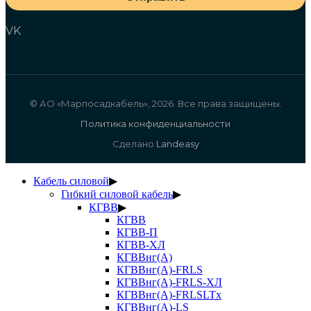
VK
© АО «Марпосадкабель», 2026. Все права защищены.
Политика конфиденциальности
Сделано
Landeasy
Кабель силовой
▶
Гибкий силовой кабель
▶
КГВВ
▶
КГВВ
КГВВ-П
КГВВ-ХЛ
КГВВнг(А)
КГВВнг(А)-FRLS
КГВВнг(А)-FRLS-ХЛ
КГВВнг(А)-FRLSLTx
КГВВнг(А)-LS