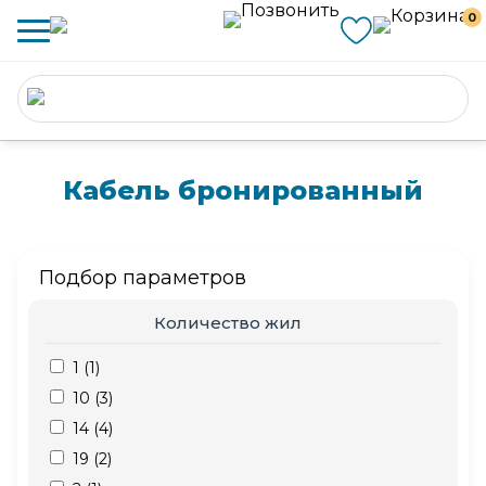
0
Кабель бронированный
Подбор параметров
Количество жил
1 (
1
)
10 (
3
)
14 (
4
)
19 (
2
)