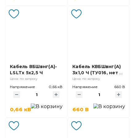
Кабель ВБШвнг(А)-
Кабель КВБШвнг(А)
LSLTx 5х2,5 Ч
3х1,0 Ч (ТУ016, нет в
ГОСТ);
Цена: по запросу
Цена: по запросу
Напряжение
0,66 кВ
Напряжение
660 В
0,66 кВ
660 В