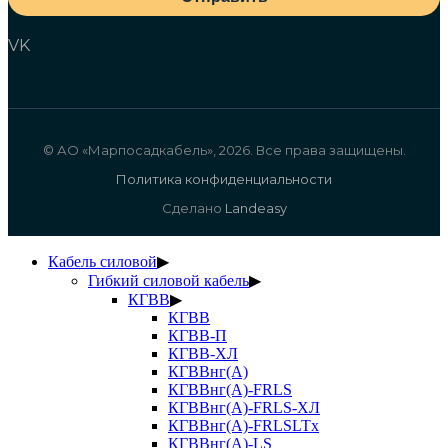
VK
© АО «Марпосадкабель», 2026. Все права защищены.
Политика конфиденциальности
Сделано
Landeasy
Кабель силовой
▶
Гибкий силовой кабель
▶
КГВВ
▶
КГВВ
КГВВ-П
КГВВ-ХЛ
КГВВнг(А)
КГВВнг(А)-FRLS
КГВВнг(А)-FRLS-ХЛ
КГВВнг(А)-FRLSLTx
КГВВнг(А)-LS