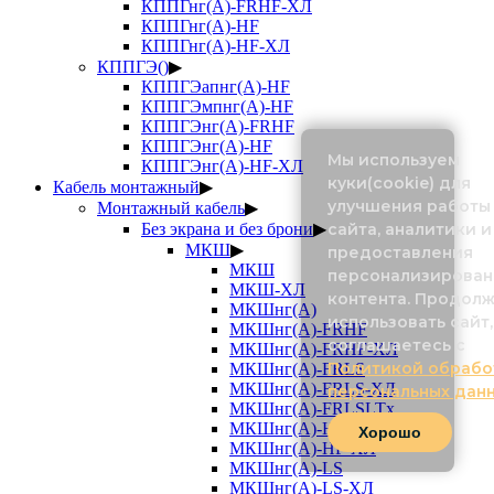
КППГнг(А)-FRHF-ХЛ
КППГнг(А)-HF
КППГнг(А)-HF-ХЛ
КППГЭ()
▶
КППГЭапнг(А)-HF
КППГЭмпнг(А)-HF
КППГЭнг(А)-FRHF
КППГЭнг(А)-HF
Мы используем
КППГЭнг(А)-HF-ХЛ
куки(cookie) для
Кабель монтажный
▶
улучшения работы
Монтажный кабель
▶
сайта, аналитики и
Без экрана и без брони
▶
МКШ
▶
предоставления
МКШ
персонализирован
МКШ-ХЛ
контента. Продол
МКШнг(А)
использовать сайт,
МКШнг(А)-FRHF
соглашаетесь с
МКШнг(А)-FRHF-ХЛ
Политикой обрабо
МКШнг(А)-FRLS
МКШнг(А)-FRLS-ХЛ
персональных дан
МКШнг(А)-FRLSLTx
МКШнг(А)-HF
Хорошо
МКШнг(А)-HF-ХЛ
МКШнг(А)-LS
МКШнг(А)-LS-ХЛ