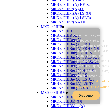
МКЭклБШнг(А)-HF
МКЭклБШнг(А)-HF-ХЛ
МКЭклБШнг(А)-LS
МКЭклБШнг(А)-LS-ХЛ
МКЭклБШнг(А)-LSLTx
МКЭклБШнг(А)-ХЛ
МКЭклБШВ
▶
МКЭклБШВ
Мы используем
МКЭклБШВ-ХЛ
МКЭклБШВнг(А)
куки(cookie) для
МКЭклБШВнг(А)-FRHF
улучшения работы
МКЭклБШВнг(А)-FRHF-ХЛ
сайта, аналитики и
МКЭклБШВнг(А)-FRLS
предоставления
МКЭклБШВнг(А)-FRLS-ХЛ
персонализирован
МКЭклБШВнг(А)-FRLSLTx
контента. Продол
МКЭклБШВнг(А)-HF
МКЭклБШВнг(А)-HF-ХЛ
использовать сайт,
МКЭклБШВнг(А)-LS
соглашаетесь с
МКЭклБШВнг(А)-LS-ХЛ
Политикой обрабо
МКЭклБШВнг(А)-LSLTx
персональных дан
МКЭклБШВнг(А)-ХЛ
МКЭклБШВМ
▶
Хорошо
МКЭклБШВМ
МКЭклБШВМ-ХЛ
МКЭклБШВМнг(А)