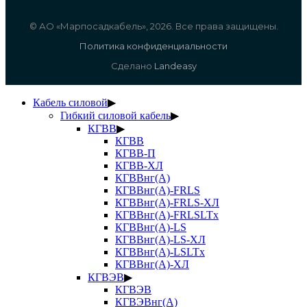
© АО «Марпосадкабель», 2026. Все права защищены.
Политика конфиденциальности
Сделано
Landeasy
Кабель силовой
▶
Гибкий силовой кабель
▶
КГВВ
▶
КГВВ
КГВВ-П
КГВВ-ХЛ
КГВВнг(А)
КГВВнг(А)-FRLS
КГВВнг(А)-FRLS-ХЛ
КГВВнг(А)-FRLSLTx
КГВВнг(А)-LS
КГВВнг(А)-LS-ХЛ
КГВВнг(А)-LSLTx
КГВВнг(А)-ХЛ
КГВЭВ
▶
КГВЭВ
КГВЭВнг(А)