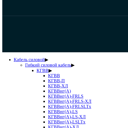
Кабель силовой
▶
Гибкий силовой кабель
▶
КГВВ
▶
КГВВ
КГВВ-П
КГВВ-ХЛ
КГВВнг(А)
КГВВнг(А)-FRLS
КГВВнг(А)-FRLS-ХЛ
КГВВнг(А)-FRLSLTx
КГВВнг(А)-LS
КГВВнг(А)-LS-ХЛ
КГВВнг(А)-LSLTx
КГВВнг(А)-ХЛ