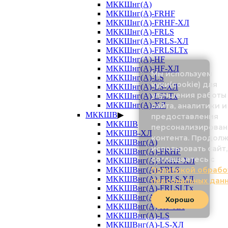
МККШнг(А)
МККШнг(А)-FRHF
МККШнг(А)-FRHF-ХЛ
МККШнг(А)-FRLS
МККШнг(А)-FRLS-ХЛ
МККШнг(А)-FRLSLTx
МККШнг(А)-HF
МККШнг(А)-HF-ХЛ
Мы используем
МККШнг(А)-LS
куки(cookie) для
МККШнг(А)-LS-ХЛ
улучшения работы
МККШнг(А)-LSLTx
МККШнг(А)-ХЛ
сайта, аналитики и
МККШВ
▶
предоставления
МККШВ
персонализирован
МККШВ-ХЛ
контента. Продол
МККШВнг(А)
использовать сайт,
МККШВнг(А)-FRHF
соглашаетесь с
МККШВнг(А)-FRHF-ХЛ
МККШВнг(А)-FRLS
Политикой обрабо
МККШВнг(А)-FRLS-ХЛ
персональных дан
МККШВнг(А)-FRLSLTx
МККШВнг(А)-HF
Хорошо
МККШВнг(А)-HF-ХЛ
МККШВнг(А)-LS
МККШВнг(А)-LS-ХЛ