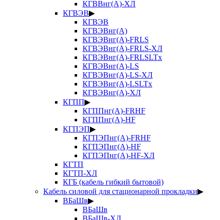
КГВВнг(А)-ХЛ
КГВЭВ
▶
КГВЭВ
КГВЭВнг(А)
КГВЭВнг(А)-FRLS
КГВЭВнг(А)-FRLS-ХЛ
КГВЭВнг(А)-FRLSLTx
КГВЭВнг(А)-LS
КГВЭВнг(А)-LS-ХЛ
КГВЭВнг(А)-LSLTx
КГВЭВнг(А)-ХЛ
КГПП
▶
КГППнг(А)-FRHF
КГППнг(А)-HF
КГПЭП
▶
КГПЭПнг(А)-FRHF
КГПЭПнг(А)-HF
КГПЭПнг(А)-HF-ХЛ
КГТП
КГТП-ХЛ
КГБ (кабель гибкий бытовой)
Кабель силовой для стационарной прокладки
▶
ВБаШв
▶
ВБаШв
ВБаШв-ХЛ