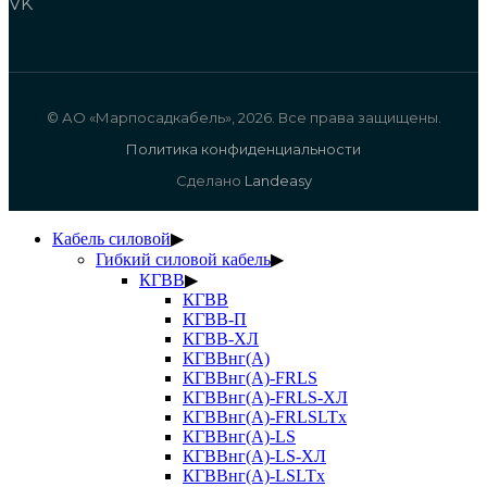
VK
© АО «Марпосадкабель», 2026. Все права защищены.
Политика конфиденциальности
Сделано
Landeasy
Кабель силовой
▶
Гибкий силовой кабель
▶
КГВВ
▶
КГВВ
КГВВ-П
КГВВ-ХЛ
КГВВнг(А)
КГВВнг(А)-FRLS
КГВВнг(А)-FRLS-ХЛ
КГВВнг(А)-FRLSLTx
КГВВнг(А)-LS
КГВВнг(А)-LS-ХЛ
КГВВнг(А)-LSLTx