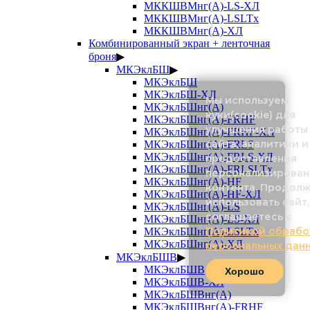
МККШВМнг(А)-LS-ХЛ
МККШВМнг(А)-LSLTx
МККШВМнг(А)-ХЛ
Комбинированный экран + ленточная
броня
▶
МКЭклБШ
▶
МКЭклБШ
МКЭклБШ-ХЛ
Мы используем
МКЭклБШнг(А)
куки(cookie) для
МКЭклБШнг(А)-FRHF
улучшения работы
МКЭклБШнг(А)-FRHF-ХЛ
сайта, аналитики и
МКЭклБШнг(А)-FRLS
МКЭклБШнг(А)-FRLS-ХЛ
предоставления
МКЭклБШнг(А)-FRLSLTx
персонализирован
МКЭклБШнг(А)-HF
контента. Продол
МКЭклБШнг(А)-HF-ХЛ
использовать сайт,
МКЭклБШнг(А)-LS
соглашаетесь с
МКЭклБШнг(А)-LS-ХЛ
Политикой обрабо
МКЭклБШнг(А)-LSLTx
МКЭклБШнг(А)-ХЛ
персональных дан
МКЭклБШВ
▶
МКЭклБШВ
Хорошо
МКЭклБШВ-ХЛ
МКЭклБШВнг(А)
МКЭклБШВнг(А)-FRHF