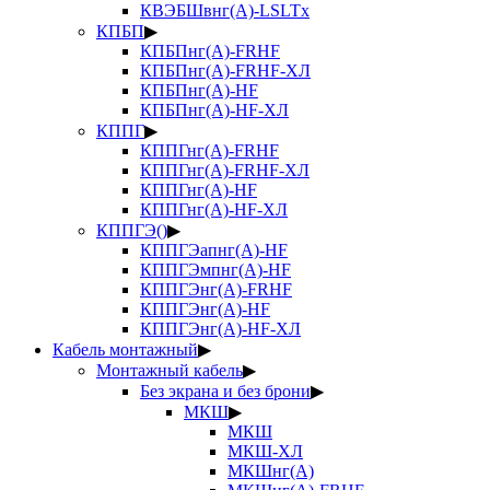
КВЭБШвнг(А)-LSLTx
КПБП
▶
КПБПнг(А)-FRHF
КПБПнг(А)-FRHF-ХЛ
КПБПнг(А)-HF
КПБПнг(А)-HF-ХЛ
КППГ
▶
КППГнг(А)-FRHF
КППГнг(А)-FRHF-ХЛ
КППГнг(А)-HF
КППГнг(А)-HF-ХЛ
КППГЭ()
▶
КППГЭапнг(А)-HF
КППГЭмпнг(А)-HF
КППГЭнг(А)-FRHF
КППГЭнг(А)-HF
КППГЭнг(А)-HF-ХЛ
Кабель монтажный
▶
Монтажный кабель
▶
Без экрана и без брони
▶
МКШ
▶
МКШ
МКШ-ХЛ
МКШнг(А)