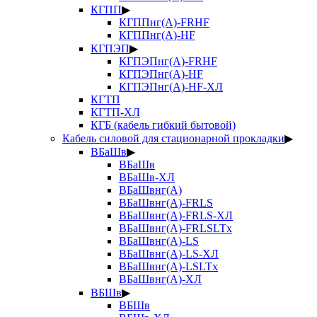
КГПП
▶
КГППнг(А)-FRHF
КГППнг(А)-HF
КГПЭП
▶
КГПЭПнг(А)-FRHF
КГПЭПнг(А)-HF
КГПЭПнг(А)-HF-ХЛ
КГТП
КГТП-ХЛ
КГБ (кабель гибкий бытовой)
Кабель силовой для стационарной прокладки
▶
ВБаШв
▶
ВБаШв
ВБаШв-ХЛ
ВБаШвнг(А)
ВБаШвнг(А)-FRLS
ВБаШвнг(А)-FRLS-ХЛ
ВБаШвнг(А)-FRLSLTx
ВБаШвнг(А)-LS
ВБаШвнг(А)-LS-ХЛ
ВБаШвнг(А)-LSLTx
ВБаШвнг(А)-ХЛ
ВБШв
▶
ВБШв