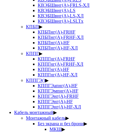
КВЭБШвнг(А)-FRLS-ХЛ
КВЭБШвнг(А)-LS
КВЭБШвнг(А)-LS-ХЛ
КВЭБШвнг(А)-LSLTx
КПБП
▶
КПБПнг(А)-FRHF
КПБПнг(А)-FRHF-ХЛ
КПБПнг(А)-HF
КПБПнг(А)-HF-ХЛ
КППГ
▶
КППГнг(А)-FRHF
КППГнг(А)-FRHF-ХЛ
КППГнг(А)-HF
КППГнг(А)-HF-ХЛ
КППГЭ()
▶
КППГЭапнг(А)-HF
КППГЭмпнг(А)-HF
КППГЭнг(А)-FRHF
КППГЭнг(А)-HF
КППГЭнг(А)-HF-ХЛ
Кабель монтажный
▶
Монтажный кабель
▶
Без экрана и без брони
▶
МКШ
▶