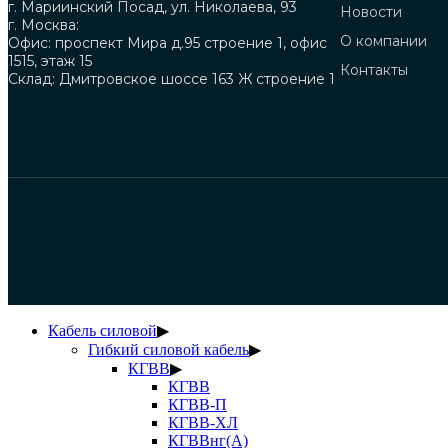
г. Мариинский Посад, ул. Николаева, 93
Новости
г. Москва:
О компании
Офис: проспект Мира д.95 строение 1, офис
1515, этаж 15
Контакты
Склад: Дмитровское шоссе 163 Ж строение 1
Кабель силовой
▶
Гибкий силовой кабель
▶
КГВВ
▶
КГВВ
КГВВ-П
КГВВ-ХЛ
КГВВнг(А)