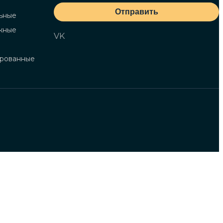
Отправить
ьные
жные
VK
ированные