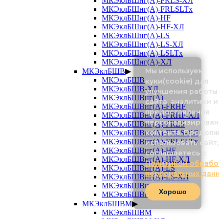
МКЭклБШнг(А)-FRLS-ХЛ
МКЭклБШнг(А)-FRLSLTx
МКЭклБШнг(А)-HF
МКЭклБШнг(А)-HF-ХЛ
МКЭклБШнг(А)-LS
МКЭклБШнг(А)-LS-ХЛ
МКЭклБШнг(А)-LSLTx
МКЭклБШнг(А)-ХЛ
Мы используем
МКЭклБШВ
▶
МКЭклБШВ
куки(cookie) для
МКЭклБШВ-ХЛ
улучшения работы
МКЭклБШВнг(А)
сайта, аналитики и
МКЭклБШВнг(А)-FRHF
предоставления
МКЭклБШВнг(А)-FRHF-ХЛ
персонализирован
МКЭклБШВнг(А)-FRLS
контента. Продол
МКЭклБШВнг(А)-FRLS-ХЛ
МКЭклБШВнг(А)-FRLSLTx
использовать сайт,
МКЭклБШВнг(А)-HF
соглашаетесь с
МКЭклБШВнг(А)-HF-ХЛ
Политикой обрабо
МКЭклБШВнг(А)-LS
персональных дан
МКЭклБШВнг(А)-LS-ХЛ
МКЭклБШВнг(А)-LSLTx
Хорошо
МКЭклБШВнг(А)-ХЛ
МКЭклБШВМ
▶
МКЭклБШВМ