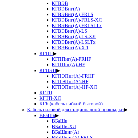
КГВЭВ
КГВЭВнг(А)
КГВЭВнг(А)-FRLS
КГВЭВнг(А)-FRLS-ХЛ
КГВЭВнг(А)-FRLSLTx
КГВЭВнг(А)-LS
КГВЭВнг(А)-LS-ХЛ
КГВЭВнг(А)-LSLTx
КГВЭВнг(А)-ХЛ
КГПП
▶
КГППнг(А)-FRHF
КГППнг(А)-HF
КГПЭП
▶
КГПЭПнг(А)-FRHF
КГПЭПнг(А)-HF
КГПЭПнг(А)-HF-ХЛ
КГТП
КГТП-ХЛ
КГБ (кабель гибкий бытовой)
Кабель силовой для стационарной прокладки
▶
ВБаШв
▶
ВБаШв
ВБаШв-ХЛ
ВБаШвнг(А)
ВБаШвнг(А)-FRLS