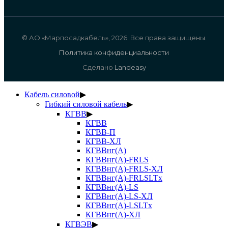
© АО «Марпосадкабель», 2026. Все права защищены.
Политика конфиденциальности
Сделано
Landeasy
Кабель силовой
▶
Гибкий силовой кабель
▶
КГВВ
▶
КГВВ
КГВВ-П
КГВВ-ХЛ
КГВВнг(А)
КГВВнг(А)-FRLS
КГВВнг(А)-FRLS-ХЛ
КГВВнг(А)-FRLSLTx
КГВВнг(А)-LS
КГВВнг(А)-LS-ХЛ
КГВВнг(А)-LSLTx
КГВВнг(А)-ХЛ
КГВЭВ
▶