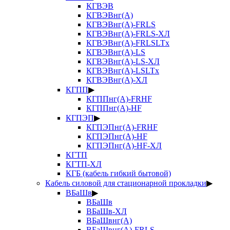
КГВЭВ
КГВЭВнг(А)
КГВЭВнг(А)-FRLS
КГВЭВнг(А)-FRLS-ХЛ
КГВЭВнг(А)-FRLSLTx
КГВЭВнг(А)-LS
КГВЭВнг(А)-LS-ХЛ
КГВЭВнг(А)-LSLTx
КГВЭВнг(А)-ХЛ
КГПП
▶
КГППнг(А)-FRHF
КГППнг(А)-HF
КГПЭП
▶
КГПЭПнг(А)-FRHF
КГПЭПнг(А)-HF
КГПЭПнг(А)-HF-ХЛ
КГТП
КГТП-ХЛ
КГБ (кабель гибкий бытовой)
Кабель силовой для стационарной прокладки
▶
ВБаШв
▶
ВБаШв
ВБаШв-ХЛ
ВБаШвнг(А)
ВБаШвнг(А)-FRLS