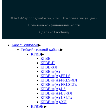
© АО «Марпосадкабель», 2026. Все права защищены.
Политика конфиденциальности
Сделано
Landeasy
Кабель силовой
▶
Гибкий силовой кабель
▶
КГВВ
▶
КГВВ
КГВВ-П
КГВВ-ХЛ
КГВВнг(А)
КГВВнг(А)-FRLS
КГВВнг(А)-FRLS-ХЛ
КГВВнг(А)-FRLSLTx
КГВВнг(А)-LS
КГВВнг(А)-LS-ХЛ
КГВВнг(А)-LSLTx
КГВВнг(А)-ХЛ
КГВЭВ
▶