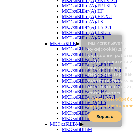
МКЭклБШнг(А)-FRLS-ХЛ
МКЭклБШнг(А)-FRLSLTx
МКЭклБШнг(А)-HF
МКЭклБШнг(А)-HF-ХЛ
МКЭклБШнг(А)-LS
МКЭклБШнг(А)-LS-ХЛ
МКЭклБШнг(А)-LSLTx
МКЭклБШнг(А)-ХЛ
Мы используем
МКЭклБШВ
▶
МКЭклБШВ
куки(cookie) для
МКЭклБШВ-ХЛ
улучшения работы
МКЭклБШВнг(А)
сайта, аналитики и
МКЭклБШВнг(А)-FRHF
предоставления
МКЭклБШВнг(А)-FRHF-ХЛ
персонализирован
МКЭклБШВнг(А)-FRLS
контента. Продол
МКЭклБШВнг(А)-FRLS-ХЛ
МКЭклБШВнг(А)-FRLSLTx
использовать сайт,
МКЭклБШВнг(А)-HF
соглашаетесь с
МКЭклБШВнг(А)-HF-ХЛ
Политикой обрабо
МКЭклБШВнг(А)-LS
персональных дан
МКЭклБШВнг(А)-LS-ХЛ
МКЭклБШВнг(А)-LSLTx
Хорошо
МКЭклБШВнг(А)-ХЛ
МКЭклБШВМ
▶
МКЭклБШВМ