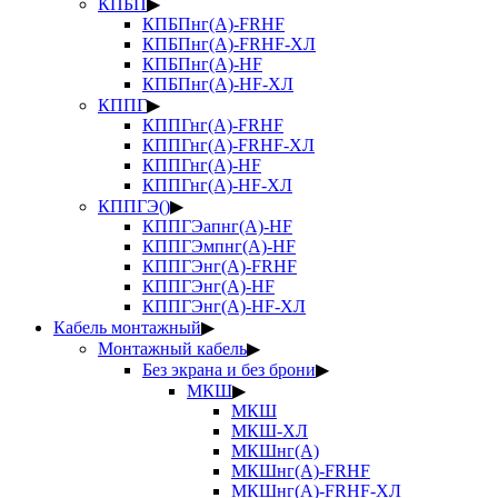
КПБП
▶
КПБПнг(А)-FRHF
КПБПнг(А)-FRHF-ХЛ
КПБПнг(А)-HF
КПБПнг(А)-HF-ХЛ
КППГ
▶
КППГнг(А)-FRHF
КППГнг(А)-FRHF-ХЛ
КППГнг(А)-HF
КППГнг(А)-HF-ХЛ
КППГЭ()
▶
КППГЭапнг(А)-HF
КППГЭмпнг(А)-HF
КППГЭнг(А)-FRHF
КППГЭнг(А)-HF
КППГЭнг(А)-HF-ХЛ
Кабель монтажный
▶
Монтажный кабель
▶
Без экрана и без брони
▶
МКШ
▶
МКШ
МКШ-ХЛ
МКШнг(А)
МКШнг(А)-FRHF
МКШнг(А)-FRHF-ХЛ