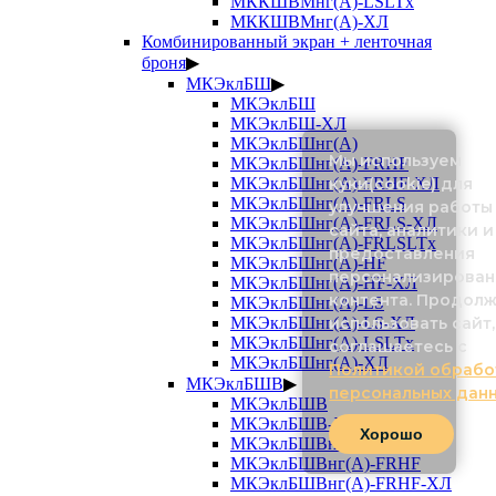
МККШВМнг(А)-LSLTx
МККШВМнг(А)-ХЛ
Комбинированный экран + ленточная
броня
▶
МКЭклБШ
▶
МКЭклБШ
МКЭклБШ-ХЛ
МКЭклБШнг(А)
Мы используем
МКЭклБШнг(А)-FRHF
куки(cookie) для
МКЭклБШнг(А)-FRHF-ХЛ
МКЭклБШнг(А)-FRLS
улучшения работы
МКЭклБШнг(А)-FRLS-ХЛ
сайта, аналитики и
МКЭклБШнг(А)-FRLSLTx
предоставления
МКЭклБШнг(А)-HF
персонализирован
МКЭклБШнг(А)-HF-ХЛ
контента. Продол
МКЭклБШнг(А)-LS
использовать сайт,
МКЭклБШнг(А)-LS-ХЛ
МКЭклБШнг(А)-LSLTx
соглашаетесь с
МКЭклБШнг(А)-ХЛ
Политикой обрабо
МКЭклБШВ
▶
персональных дан
МКЭклБШВ
МКЭклБШВ-ХЛ
Хорошо
МКЭклБШВнг(А)
МКЭклБШВнг(А)-FRHF
МКЭклБШВнг(А)-FRHF-ХЛ