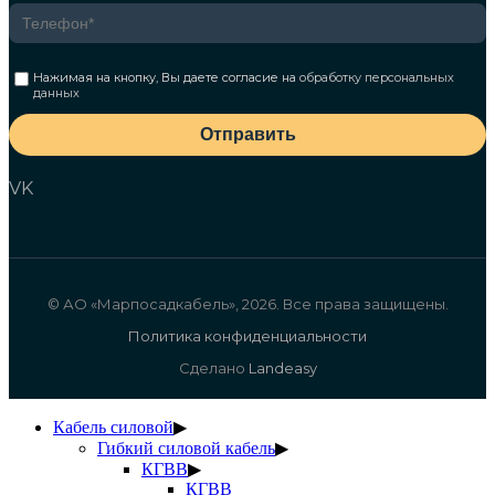
Нажимая на кнопку, Вы даете согласие на
обработку персональных
данных
Отправить
VK
© АО «Марпосадкабель», 2026. Все права защищены.
Политика конфиденциальности
Сделано
Landeasy
Кабель силовой
▶
Гибкий силовой кабель
▶
КГВВ
▶
КГВВ