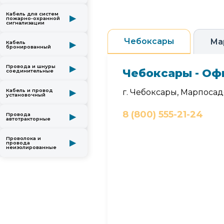
Кабель для систем
▶
пожарно-охранной
сигнализации
Чебоксары
Ма
Кабель
▶
бронированный
Провода и шнуры
▶
Чебоксары - Оф
соединительные
Кабель и провод
г. Чебоксары, Марпосадс
▶
установочный
8 (800) 555-21-24
Провода
▶
автотракторные
Проволока и
▶
провода
неизолированные