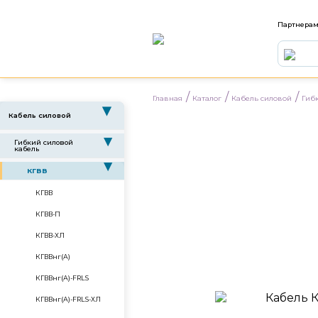
Партнера
/
/
/
Главная
Каталог
Кабель силовой
Гиб
▶
Кабель силовой
▶
Гибкий силовой
кабель
▶
КГВВ
КГВВ
КГВВ-П
КГВВ-ХЛ
КГВВнг(А)
КГВВнг(А)-FRLS
КГВВнг(А)-FRLS-ХЛ