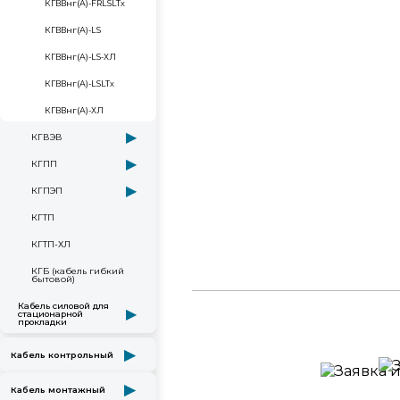
КГВВнг(А)-FRLSLTx
КГВВнг(А)-LS
КГВВнг(А)-LS-ХЛ
КГВВнг(А)-LSLTx
КГВВнг(А)-ХЛ
▶
КГВЭВ
▶
КГПП
▶
КГПЭП
КГТП
КГТП-ХЛ
КГБ (кабель гибкий
бытовой)
Кабель силовой для
▶
стационарной
прокладки
▶
Кабель контрольный
▶
Кабель монтажный