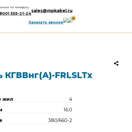
оните по телефону
sales@mpkabel.ru
(800) 555-21-24
0
Заказать звонок
 КГВВнг(А)-FRLSLTx
о жил
4
м
16.0
е
380/660-2