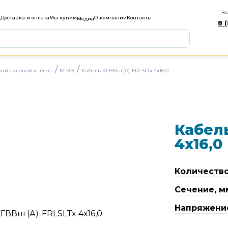
Зв
м
Доставка и оплата
Мы купим
О компании
Контакты
Медиа
8 
/
/
кий силовой кабель
КГВВ
Кабель КГВВнг(А)-FRLSLTx 4х16,0
Кабель
4х16,0
Количеств
Сечение, м
Напряжени