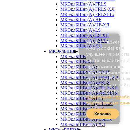
МКЭклБШнг(А)-FRLS
МКЭклБШнг(А)-FRLS-ХЛ
МКЭклБШнг(А)-FRLSLTx
МКЭклБШнг(А)-HF
МКЭклБШнг(А)-HF-ХЛ
МКЭклБШнг(А)-LS
МКЭклБШнг(А)-LS-ХЛ
МКЭклБШнг(А)-LSLTx
Мы используем
МКЭклБШнг(А)-ХЛ
куки(cookie) для
МКЭклБШВ
▶
улучшения работы
МКЭклБШВ
сайта, аналитики и
МКЭклБШВ-ХЛ
предоставления
МКЭклБШВнг(А)
МКЭклБШВнг(А)-FRHF
персонализирован
МКЭклБШВнг(А)-FRHF-ХЛ
контента. Продол
МКЭклБШВнг(А)-FRLS
использовать сайт,
МКЭклБШВнг(А)-FRLS-ХЛ
соглашаетесь с
МКЭклБШВнг(А)-FRLSLTx
Политикой обрабо
МКЭклБШВнг(А)-HF
персональных дан
МКЭклБШВнг(А)-HF-ХЛ
МКЭклБШВнг(А)-LS
МКЭклБШВнг(А)-LS-ХЛ
Хорошо
МКЭклБШВнг(А)-LSLTx
МКЭклБШВнг(А)-ХЛ
МКЭклБШВМ
▶