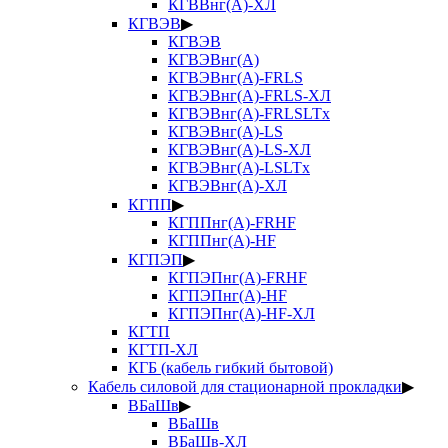
КГВВнг(А)-ХЛ
КГВЭВ
▶
КГВЭВ
КГВЭВнг(А)
КГВЭВнг(А)-FRLS
КГВЭВнг(А)-FRLS-ХЛ
КГВЭВнг(А)-FRLSLTx
КГВЭВнг(А)-LS
КГВЭВнг(А)-LS-ХЛ
КГВЭВнг(А)-LSLTx
КГВЭВнг(А)-ХЛ
КГПП
▶
КГППнг(А)-FRHF
КГППнг(А)-HF
КГПЭП
▶
КГПЭПнг(А)-FRHF
КГПЭПнг(А)-HF
КГПЭПнг(А)-HF-ХЛ
КГТП
КГТП-ХЛ
КГБ (кабель гибкий бытовой)
Кабель силовой для стационарной прокладки
▶
ВБаШв
▶
ВБаШв
ВБаШв-ХЛ