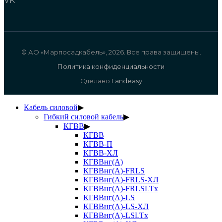
VK
© АО «Марпосадкабель», 2026. Все права защищены.
Политика конфиденциальности
Сделано
Landeasy
Кабель силовой
▶
Гибкий силовой кабель
▶
КГВВ
▶
КГВВ
КГВВ-П
КГВВ-ХЛ
КГВВнг(А)
КГВВнг(А)-FRLS
КГВВнг(А)-FRLS-ХЛ
КГВВнг(А)-FRLSLTx
КГВВнг(А)-LS
КГВВнг(А)-LS-ХЛ
КГВВнг(А)-LSLTx