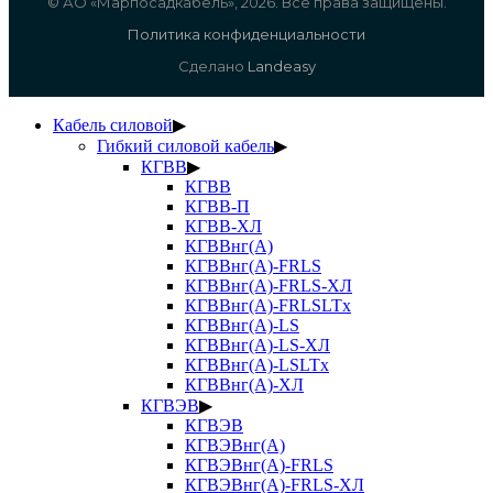
© АО «Марпосадкабель», 2026. Все права защищены.
Политика конфиденциальности
Сделано
Landeasy
Кабель силовой
▶
Гибкий силовой кабель
▶
КГВВ
▶
КГВВ
КГВВ-П
КГВВ-ХЛ
КГВВнг(А)
КГВВнг(А)-FRLS
КГВВнг(А)-FRLS-ХЛ
КГВВнг(А)-FRLSLTx
КГВВнг(А)-LS
КГВВнг(А)-LS-ХЛ
КГВВнг(А)-LSLTx
КГВВнг(А)-ХЛ
КГВЭВ
▶
КГВЭВ
КГВЭВнг(А)
КГВЭВнг(А)-FRLS
КГВЭВнг(А)-FRLS-ХЛ