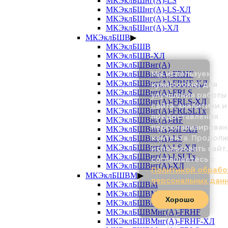
МКЭклБШнг(А)-LS
МКЭклБШнг(А)-LS-ХЛ
МКЭклБШнг(А)-LSLTx
МКЭклБШнг(А)-ХЛ
МКЭклБШВ
▶
МКЭклБШВ
МКЭклБШВ-ХЛ
МКЭклБШВнг(А)
Мы используем
МКЭклБШВнг(А)-FRHF
МКЭклБШВнг(А)-FRHF-ХЛ
куки(cookie) для
МКЭклБШВнг(А)-FRLS
улучшения работы
МКЭклБШВнг(А)-FRLS-ХЛ
сайта, аналитики и
МКЭклБШВнг(А)-FRLSLTx
предоставления
МКЭклБШВнг(А)-HF
персонализирован
МКЭклБШВнг(А)-HF-ХЛ
контента. Продол
МКЭклБШВнг(А)-LS
МКЭклБШВнг(А)-LS-ХЛ
использовать сайт,
МКЭклБШВнг(А)-LSLTx
соглашаетесь с
МКЭклБШВнг(А)-ХЛ
Политикой обрабо
МКЭклБШВМ
▶
персональных дан
МКЭклБШВМ
МКЭклБШВМ-ХЛ
Хорошо
МКЭклБШВМнг(А)
МКЭклБШВМнг(А)-FRHF
МКЭклБШВМнг(А)-FRHF-ХЛ