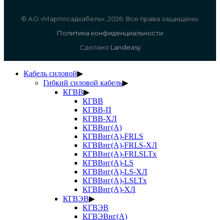
© АО «Марпосадкабель», 2026. Все права защищены.
Политика конфиденциальности
Сделано
Landeasy
Кабель силовой
▶
Гибкий силовой кабель
▶
КГВВ
▶
КГВВ
КГВВ-П
КГВВ-ХЛ
КГВВнг(А)
КГВВнг(А)-FRLS
КГВВнг(А)-FRLS-ХЛ
КГВВнг(А)-FRLSLTx
КГВВнг(А)-LS
КГВВнг(А)-LS-ХЛ
КГВВнг(А)-LSLTx
КГВВнг(А)-ХЛ
КГВЭВ
▶
КГВЭВ
КГВЭВнг(А)