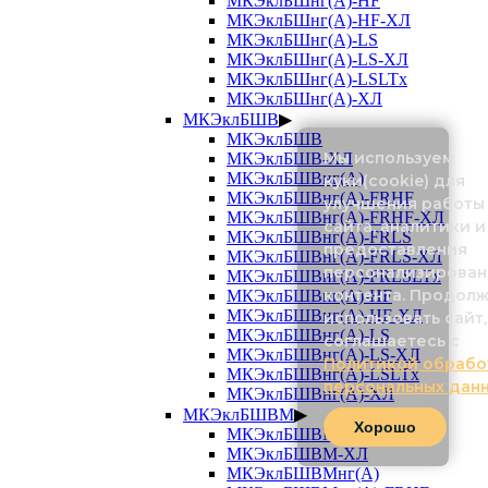
МКЭклБШнг(А)-HF
МКЭклБШнг(А)-HF-ХЛ
МКЭклБШнг(А)-LS
МКЭклБШнг(А)-LS-ХЛ
МКЭклБШнг(А)-LSLTx
МКЭклБШнг(А)-ХЛ
МКЭклБШВ
▶
МКЭклБШВ
Мы используем
МКЭклБШВ-ХЛ
МКЭклБШВнг(А)
куки(cookie) для
МКЭклБШВнг(А)-FRHF
улучшения работы
МКЭклБШВнг(А)-FRHF-ХЛ
сайта, аналитики и
МКЭклБШВнг(А)-FRLS
предоставления
МКЭклБШВнг(А)-FRLS-ХЛ
персонализирован
МКЭклБШВнг(А)-FRLSLTx
контента. Продол
МКЭклБШВнг(А)-HF
МКЭклБШВнг(А)-HF-ХЛ
использовать сайт,
МКЭклБШВнг(А)-LS
соглашаетесь с
МКЭклБШВнг(А)-LS-ХЛ
Политикой обрабо
МКЭклБШВнг(А)-LSLTx
персональных дан
МКЭклБШВнг(А)-ХЛ
МКЭклБШВМ
▶
Хорошо
МКЭклБШВМ
МКЭклБШВМ-ХЛ
МКЭклБШВМнг(А)