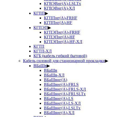
КГВЭВнг(А)-LSLTx
КГВЭВнг(А)-ХЛ
КГПП
▶
КГППнг(А)-FRHF
КГППнг(А)-HF
КГПЭП
▶
КГПЭПнг(А)-FRHF
КГПЭПнг(А)-HF
КГПЭПнг(А)-HF-ХЛ
КГТП
КГТП-ХЛ
КГБ (кабель гибкий бытовой)
Кабель силовой для стационарной прокладки
▶
ВБаШв
▶
ВБаШв
ВБаШв-ХЛ
ВБаШвнг(А)
ВБаШвнг(А)-FRLS
ВБаШвнг(А)-FRLS-ХЛ
ВБаШвнг(А)-FRLSLTx
ВБаШвнг(А)-LS
ВБаШвнг(А)-LS-ХЛ
ВБаШвнг(А)-LSLTx
ВБаШвнг(А)-ХЛ