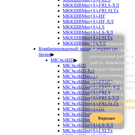
МККШВМнг(А)-FRLS-ХЛ
МККШВМнг(А)-FRLSLTx
МККШВМнг(А)-HF
МККШВМнг(А)-HF-ХЛ
МККШВМнг(А)-LS
МККШВМнг(А)-LS-ХЛ
МККШВМнг(А)-LSLTx
МККШВМнг(А)-ХЛ
Мы используем
Комбинированный экран + ленточная
куки(cookie) для
броня
▶
улучшения работы
МКЭклБШ
▶
сайта, аналитики и
МКЭклБШ
предоставления
МКЭклБШ-ХЛ
персонализирован
МКЭклБШнг(А)
контента. Продол
МКЭклБШнг(А)-FRHF
МКЭклБШнг(А)-FRHF-ХЛ
использовать сайт,
МКЭклБШнг(А)-FRLS
соглашаетесь с
МКЭклБШнг(А)-FRLS-ХЛ
Политикой обрабо
МКЭклБШнг(А)-FRLSLTx
персональных дан
МКЭклБШнг(А)-HF
МКЭклБШнг(А)-HF-ХЛ
Хорошо
МКЭклБШнг(А)-LS
МКЭклБШнг(А)-LS-ХЛ
МКЭклБШнг(А)-LSLTx