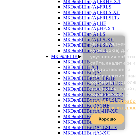
МКЭклБШнг(А)-FRHF-ХЛ
МКЭклБШнг(А)-FRLS
МКЭклБШнг(А)-FRLS-ХЛ
МКЭклБШнг(А)-FRLSLTx
МКЭклБШнг(А)-HF
МКЭклБШнг(А)-HF-ХЛ
МКЭклБШнг(А)-LS
МКЭклБШнг(А)-LS-ХЛ
Мы используем
МКЭклБШнг(А)-LSLTx
куки(cookie) для
МКЭклБШнг(А)-ХЛ
МКЭклБШВ
▶
улучшения работы
МКЭклБШВ
сайта, аналитики и
МКЭклБШВ-ХЛ
предоставления
МКЭклБШВнг(А)
персонализирован
МКЭклБШВнг(А)-FRHF
контента. Продол
МКЭклБШВнг(А)-FRHF-ХЛ
использовать сайт,
МКЭклБШВнг(А)-FRLS
МКЭклБШВнг(А)-FRLS-ХЛ
соглашаетесь с
МКЭклБШВнг(А)-FRLSLTx
Политикой обрабо
МКЭклБШВнг(А)-HF
персональных дан
МКЭклБШВнг(А)-HF-ХЛ
МКЭклБШВнг(А)-LS
Хорошо
МКЭклБШВнг(А)-LS-ХЛ
МКЭклБШВнг(А)-LSLTx
МКЭклБШВнг(А)-ХЛ