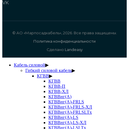
VK
© АО «Марпосадкабель», 2026. Все права защищены.
Политика конфиденциальности
Сделано
Landeasy
Кабель силовой
▶
Гибкий силовой кабель
▶
КГВВ
▶
КГВВ
КГВВ-П
КГВВ-ХЛ
КГВВнг(А)
КГВВнг(А)-FRLS
КГВВнг(А)-FRLS-ХЛ
КГВВнг(А)-FRLSLTx
КГВВнг(А)-LS
КГВВнг(А)-LS-ХЛ
КГВВнг(А)-LSLTx