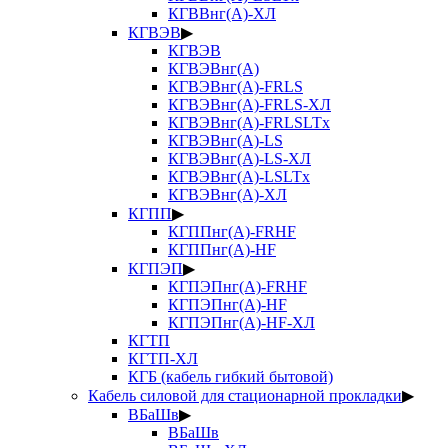
КГВВнг(А)-ХЛ
КГВЭВ
▶
КГВЭВ
КГВЭВнг(А)
КГВЭВнг(А)-FRLS
КГВЭВнг(А)-FRLS-ХЛ
КГВЭВнг(А)-FRLSLTx
КГВЭВнг(А)-LS
КГВЭВнг(А)-LS-ХЛ
КГВЭВнг(А)-LSLTx
КГВЭВнг(А)-ХЛ
КГПП
▶
КГППнг(А)-FRHF
КГППнг(А)-HF
КГПЭП
▶
КГПЭПнг(А)-FRHF
КГПЭПнг(А)-HF
КГПЭПнг(А)-HF-ХЛ
КГТП
КГТП-ХЛ
КГБ (кабель гибкий бытовой)
Кабель силовой для стационарной прокладки
▶
ВБаШв
▶
ВБаШв