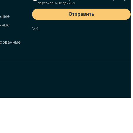
персональных данных
Отправить
ьные
жные
VK
ированные