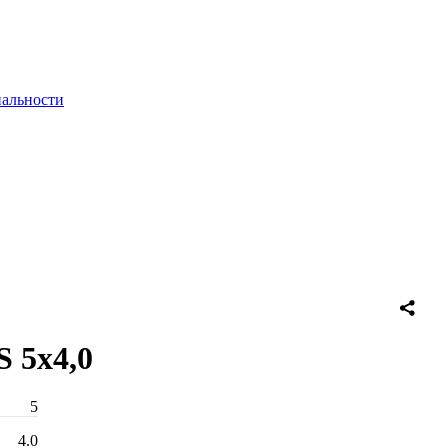
альности
 5х4,0
5
4.0