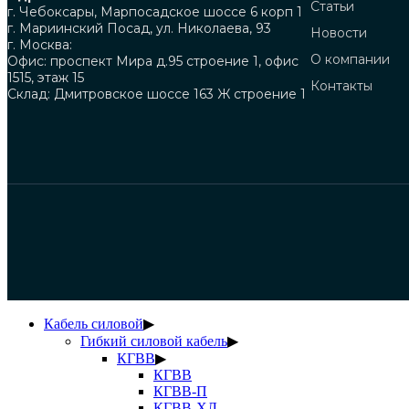
Статьи
г. Чебоксары, Марпосадское шоссе 6 корп 1
г. Мариинский Посад, ул. Николаева, 93
Новости
г. Москва:
О компании
Офис: проспект Мира д.95 строение 1, офис
1515, этаж 15
Контакты
Склад: Дмитровское шоссе 163 Ж строение 1
Кабель силовой
▶
Гибкий силовой кабель
▶
КГВВ
▶
КГВВ
КГВВ-П
КГВВ-ХЛ