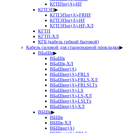
КГППнг(А)-HF
КГПЭП
▶
КГПЭПнг(А)-FRHF
КГПЭПнг(А)-HF
КГПЭПнг(А)-HF-ХЛ
КГТП
КГТП-ХЛ
КГБ (кабель гибкий бытовой)
Кабель силовой для стационарной прокладки
▶
ВБаШв
▶
ВБаШв
ВБаШв-ХЛ
ВБаШвнг(А)
ВБаШвнг(А)-FRLS
ВБаШвнг(А)-FRLS-ХЛ
ВБаШвнг(А)-FRLSLTx
ВБаШвнг(А)-LS
ВБаШвнг(А)-LS-ХЛ
ВБаШвнг(А)-LSLTx
ВБаШвнг(А)-ХЛ
ВБШв
▶
ВБШв
ВБШв-ХЛ
ВБШвнг(А)