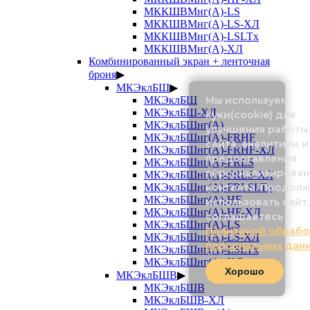
МККШВМнг(А)-LS
МККШВМнг(А)-LS-ХЛ
МККШВМнг(А)-LSLTx
МККШВМнг(А)-ХЛ
Комбинированный экран + ленточная
броня
▶
МКЭклБШ
▶
Мы используем
МКЭклБШ
МКЭклБШ-ХЛ
куки(cookie) для
МКЭклБШнг(А)
улучшения работы
МКЭклБШнг(А)-FRHF
сайта, аналитики и
МКЭклБШнг(А)-FRHF-ХЛ
предоставления
МКЭклБШнг(А)-FRLS
персонализирован
МКЭклБШнг(А)-FRLS-ХЛ
контента. Продол
МКЭклБШнг(А)-FRLSLTx
МКЭклБШнг(А)-HF
использовать сайт,
МКЭклБШнг(А)-HF-ХЛ
соглашаетесь с
МКЭклБШнг(А)-LS
Политикой обрабо
МКЭклБШнг(А)-LS-ХЛ
персональных дан
МКЭклБШнг(А)-LSLTx
МКЭклБШнг(А)-ХЛ
Хорошо
МКЭклБШВ
▶
МКЭклБШВ
МКЭклБШВ-ХЛ