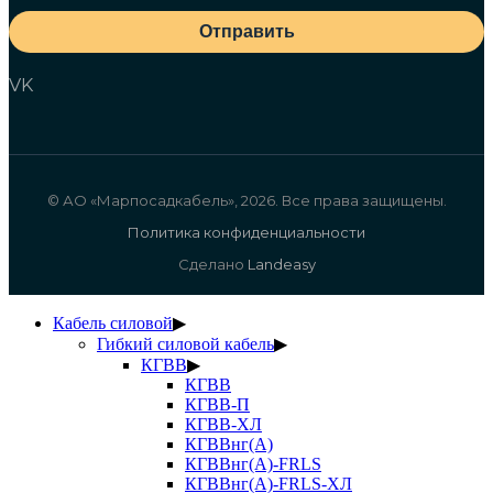
Отправить
VK
© АО «Марпосадкабель», 2026. Все права защищены.
Политика конфиденциальности
Сделано
Landeasy
Кабель силовой
▶
Гибкий силовой кабель
▶
КГВВ
▶
КГВВ
КГВВ-П
КГВВ-ХЛ
КГВВнг(А)
КГВВнг(А)-FRLS
КГВВнг(А)-FRLS-ХЛ