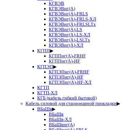
КГВЭВ
КГВЭВнг(А)
КГВЭВнг(А)-FRLS
КГВЭВнг(А)-FRLS-ХЛ
КГВЭВнг(А)-FRLSLTx
КГВЭВнг(А)-LS
КГВЭВнг(А)-LS-ХЛ
КГВЭВнг(А)-LSLTx
КГВЭВнг(А)-ХЛ
КГПП
▶
КГППнг(А)-FRHF
КГППнг(А)-HF
КГПЭП
▶
КГПЭПнг(А)-FRHF
КГПЭПнг(А)-HF
КГПЭПнг(А)-HF-ХЛ
КГТП
КГТП-ХЛ
КГБ (кабель гибкий бытовой)
Кабель силовой для стационарной прокладки
▶
ВБаШв
▶
ВБаШв
ВБаШв-ХЛ
ВБаШвнг(А)
ВБаШвнг(А)-FRLS