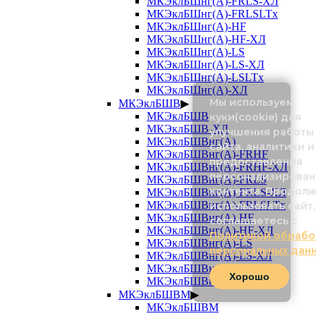
МКЭклБШнг(А)-FRLS-ХЛ
МКЭклБШнг(А)-FRLSLTx
МКЭклБШнг(А)-HF
МКЭклБШнг(А)-HF-ХЛ
МКЭклБШнг(А)-LS
МКЭклБШнг(А)-LS-ХЛ
МКЭклБШнг(А)-LSLTx
МКЭклБШнг(А)-ХЛ
Мы используем
МКЭклБШВ
▶
МКЭклБШВ
куки(cookie) для
МКЭклБШВ-ХЛ
улучшения работы
МКЭклБШВнг(А)
сайта, аналитики и
МКЭклБШВнг(А)-FRHF
предоставления
МКЭклБШВнг(А)-FRHF-ХЛ
персонализирован
МКЭклБШВнг(А)-FRLS
контента. Продол
МКЭклБШВнг(А)-FRLS-ХЛ
МКЭклБШВнг(А)-FRLSLTx
использовать сайт,
МКЭклБШВнг(А)-HF
соглашаетесь с
МКЭклБШВнг(А)-HF-ХЛ
Политикой обрабо
МКЭклБШВнг(А)-LS
персональных дан
МКЭклБШВнг(А)-LS-ХЛ
МКЭклБШВнг(А)-LSLTx
Хорошо
МКЭклБШВнг(А)-ХЛ
МКЭклБШВМ
▶
МКЭклБШВМ