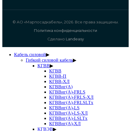
© АО «Марпосадкабель», 2026. Все права защищены.
Политика конфиденциальности
Сделано
Landeasy
Кабель силовой
▶
Гибкий силовой кабель
▶
КГВВ
▶
КГВВ
КГВВ-П
КГВВ-ХЛ
КГВВнг(А)
КГВВнг(А)-FRLS
КГВВнг(А)-FRLS-ХЛ
КГВВнг(А)-FRLSLTx
КГВВнг(А)-LS
КГВВнг(А)-LS-ХЛ
КГВВнг(А)-LSLTx
КГВВнг(А)-ХЛ
КГВЭВ
▶