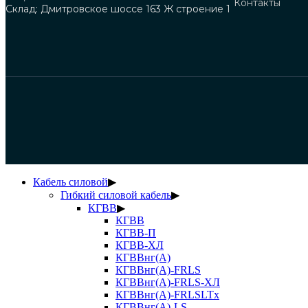
Контакты
Склад: Дмитровское шоссе 163 Ж строение 1
Кабель силовой
▶
Гибкий силовой кабель
▶
КГВВ
▶
КГВВ
КГВВ-П
КГВВ-ХЛ
КГВВнг(А)
КГВВнг(А)-FRLS
КГВВнг(А)-FRLS-ХЛ
КГВВнг(А)-FRLSLTx
КГВВнг(А)-LS