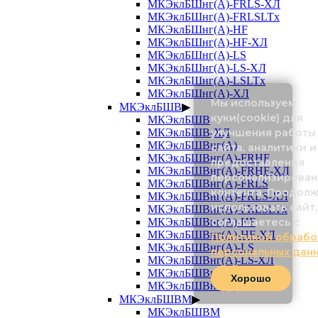
МКЭклБШнг(А)-FRLS-ХЛ
МКЭклБШнг(А)-FRLSLTx
МКЭклБШнг(А)-HF
МКЭклБШнг(А)-HF-ХЛ
МКЭклБШнг(А)-LS
МКЭклБШнг(А)-LS-ХЛ
МКЭклБШнг(А)-LSLTx
МКЭклБШнг(А)-ХЛ
Мы используем
МКЭклБШВ
▶
куки(cookie) для
МКЭклБШВ
МКЭклБШВ-ХЛ
улучшения работы
МКЭклБШВнг(А)
сайта, аналитики и
МКЭклБШВнг(А)-FRHF
предоставления
МКЭклБШВнг(А)-FRHF-ХЛ
персонализирован
МКЭклБШВнг(А)-FRLS
контента. Продол
МКЭклБШВнг(А)-FRLS-ХЛ
использовать сайт,
МКЭклБШВнг(А)-FRLSLTx
МКЭклБШВнг(А)-HF
соглашаетесь с
МКЭклБШВнг(А)-HF-ХЛ
Политикой обрабо
МКЭклБШВнг(А)-LS
персональных дан
МКЭклБШВнг(А)-LS-ХЛ
МКЭклБШВнг(А)-LSLTx
Хорошо
МКЭклБШВнг(А)-ХЛ
МКЭклБШВМ
▶
МКЭклБШВМ