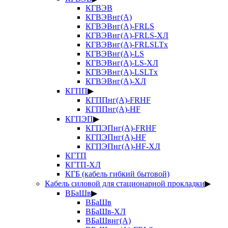
КГВЭВ
КГВЭВнг(А)
КГВЭВнг(А)-FRLS
КГВЭВнг(А)-FRLS-ХЛ
КГВЭВнг(А)-FRLSLTx
КГВЭВнг(А)-LS
КГВЭВнг(А)-LS-ХЛ
КГВЭВнг(А)-LSLTx
КГВЭВнг(А)-ХЛ
КГПП
▶
КГППнг(А)-FRHF
КГППнг(А)-HF
КГПЭП
▶
КГПЭПнг(А)-FRHF
КГПЭПнг(А)-HF
КГПЭПнг(А)-HF-ХЛ
КГТП
КГТП-ХЛ
КГБ (кабель гибкий бытовой)
Кабель силовой для стационарной прокладки
▶
ВБаШв
▶
ВБаШв
ВБаШв-ХЛ
ВБаШвнг(А)