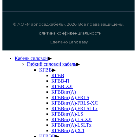
© АО «Марпосадкабель», 2026. Все права защищены.
Политика конфиденциальности
Сделано
Landeasy
Кабель силовой
▶
Гибкий силовой кабель
▶
КГВВ
▶
КГВВ
КГВВ-П
КГВВ-ХЛ
КГВВнг(А)
КГВВнг(А)-FRLS
КГВВнг(А)-FRLS-ХЛ
КГВВнг(А)-FRLSLTx
КГВВнг(А)-LS
КГВВнг(А)-LS-ХЛ
КГВВнг(А)-LSLTx
КГВВнг(А)-ХЛ
КГВЭВ
▶