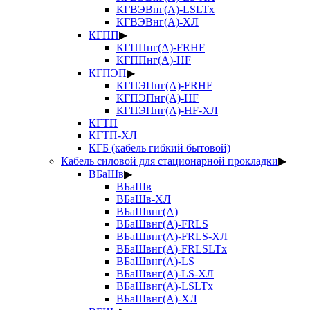
КГВЭВнг(А)-LSLTx
КГВЭВнг(А)-ХЛ
КГПП
▶
КГППнг(А)-FRHF
КГППнг(А)-HF
КГПЭП
▶
КГПЭПнг(А)-FRHF
КГПЭПнг(А)-HF
КГПЭПнг(А)-HF-ХЛ
КГТП
КГТП-ХЛ
КГБ (кабель гибкий бытовой)
Кабель силовой для стационарной прокладки
▶
ВБаШв
▶
ВБаШв
ВБаШв-ХЛ
ВБаШвнг(А)
ВБаШвнг(А)-FRLS
ВБаШвнг(А)-FRLS-ХЛ
ВБаШвнг(А)-FRLSLTx
ВБаШвнг(А)-LS
ВБаШвнг(А)-LS-ХЛ
ВБаШвнг(А)-LSLTx
ВБаШвнг(А)-ХЛ