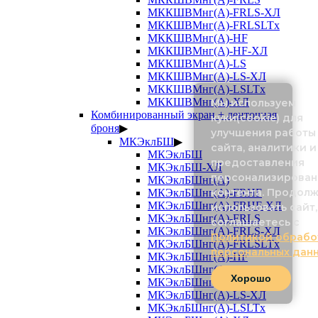
МККШВМнг(А)-FRLS-ХЛ
МККШВМнг(А)-FRLSLTx
МККШВМнг(А)-HF
МККШВМнг(А)-HF-ХЛ
МККШВМнг(А)-LS
МККШВМнг(А)-LS-ХЛ
МККШВМнг(А)-LSLTx
МККШВМнг(А)-ХЛ
Мы используем
Комбинированный экран + ленточная
куки(cookie) для
броня
▶
улучшения работы
МКЭклБШ
▶
сайта, аналитики и
МКЭклБШ
предоставления
МКЭклБШ-ХЛ
персонализирован
МКЭклБШнг(А)
контента. Продол
МКЭклБШнг(А)-FRHF
МКЭклБШнг(А)-FRHF-ХЛ
использовать сайт,
МКЭклБШнг(А)-FRLS
соглашаетесь с
МКЭклБШнг(А)-FRLS-ХЛ
Политикой обрабо
МКЭклБШнг(А)-FRLSLTx
персональных дан
МКЭклБШнг(А)-HF
МКЭклБШнг(А)-HF-ХЛ
Хорошо
МКЭклБШнг(А)-LS
МКЭклБШнг(А)-LS-ХЛ
МКЭклБШнг(А)-LSLTx