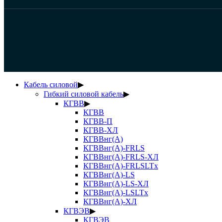
Кабель силовой
▶
Гибкий силовой кабель
▶
КГВВ
▶
КГВВ
КГВВ-П
КГВВ-ХЛ
КГВВнг(А)
КГВВнг(А)-FRLS
КГВВнг(А)-FRLS-ХЛ
КГВВнг(А)-FRLSLTx
КГВВнг(А)-LS
КГВВнг(А)-LS-ХЛ
КГВВнг(А)-LSLTx
КГВВнг(А)-ХЛ
КГВЭВ
▶
КГВЭВ