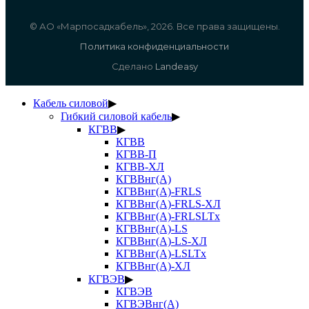
© АО «Марпосадкабель», 2026. Все права защищены.
Политика конфиденциальности
Сделано
Landeasy
Кабель силовой
▶
Гибкий силовой кабель
▶
КГВВ
▶
КГВВ
КГВВ-П
КГВВ-ХЛ
КГВВнг(А)
КГВВнг(А)-FRLS
КГВВнг(А)-FRLS-ХЛ
КГВВнг(А)-FRLSLTx
КГВВнг(А)-LS
КГВВнг(А)-LS-ХЛ
КГВВнг(А)-LSLTx
КГВВнг(А)-ХЛ
КГВЭВ
▶
КГВЭВ
КГВЭВнг(А)