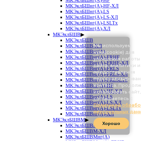
МКЭклБШнг(А)-HF
МКЭклБШнг(А)-HF-ХЛ
МКЭклБШнг(А)-LS
МКЭклБШнг(А)-LS-ХЛ
МКЭклБШнг(А)-LSLTx
МКЭклБШнг(А)-ХЛ
МКЭклБШВ
▶
МКЭклБШВ
Мы используем
МКЭклБШВ-ХЛ
МКЭклБШВнг(А)
куки(cookie) для
МКЭклБШВнг(А)-FRHF
улучшения работы
МКЭклБШВнг(А)-FRHF-ХЛ
сайта, аналитики и
МКЭклБШВнг(А)-FRLS
предоставления
МКЭклБШВнг(А)-FRLS-ХЛ
персонализирован
МКЭклБШВнг(А)-FRLSLTx
контента. Продол
МКЭклБШВнг(А)-HF
МКЭклБШВнг(А)-HF-ХЛ
использовать сайт,
МКЭклБШВнг(А)-LS
соглашаетесь с
МКЭклБШВнг(А)-LS-ХЛ
Политикой обрабо
МКЭклБШВнг(А)-LSLTx
персональных дан
МКЭклБШВнг(А)-ХЛ
МКЭклБШВМ
▶
Хорошо
МКЭклБШВМ
МКЭклБШВМ-ХЛ
МКЭклБШВМнг(А)