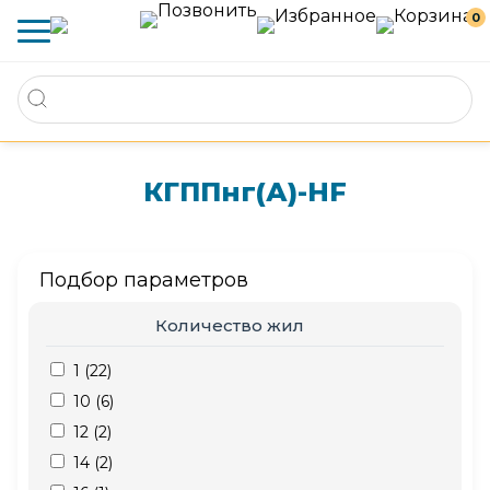
0
КГППнг(А)-HF
Подбор параметров
Количество жил
1 (
22
)
10 (
6
)
12 (
2
)
14 (
2
)