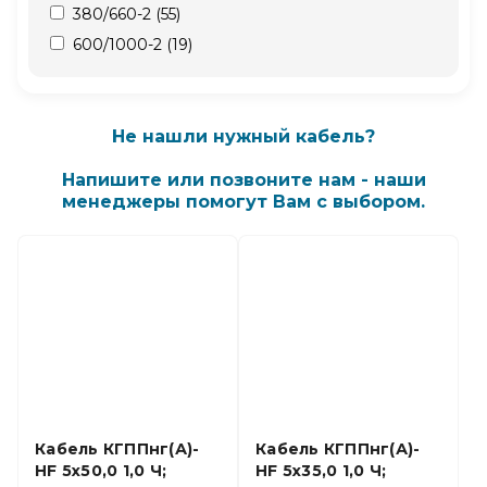
240.0 (
1
)
380/660-2 (
55
)
25 (
1
)
600/1000-2 (
19
)
25.0 (
6
)
35 (
1
)
35.0 (
3
)
Не нашли нужный кабель?
4 (
2
)
Напишите или позвоните нам - наши
4.0 (
6
)
менеджеры помогут Вам с выбором.
50 (
1
)
50.0 (
3
)
6 (
2
)
6.0 (
10
)
70.0 (
3
)
95.0 (
1
)
Кабель КГППнг(А)-
Кабель КГППнг(А)-
HF 5х50,0 1,0 Ч;
HF 5х35,0 1,0 Ч;