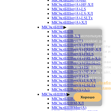
МКЭклБШнг(А)-HF
МКЭклБШнг(А)-HF-ХЛ
МКЭклБШнг(А)-LS
МКЭклБШнг(А)-LS-ХЛ
МКЭклБШнг(А)-LSLTx
МКЭклБШнг(А)-ХЛ
МКЭклБШВ
▶
МКЭклБШВ
Мы используем
МКЭклБШВ-ХЛ
МКЭклБШВнг(А)
куки(cookie) для
МКЭклБШВнг(А)-FRHF
улучшения работы
МКЭклБШВнг(А)-FRHF-ХЛ
сайта, аналитики и
МКЭклБШВнг(А)-FRLS
предоставления
МКЭклБШВнг(А)-FRLS-ХЛ
персонализирован
МКЭклБШВнг(А)-FRLSLTx
контента. Продол
МКЭклБШВнг(А)-HF
МКЭклБШВнг(А)-HF-ХЛ
использовать сайт,
МКЭклБШВнг(А)-LS
соглашаетесь с
МКЭклБШВнг(А)-LS-ХЛ
Политикой обрабо
МКЭклБШВнг(А)-LSLTx
персональных дан
МКЭклБШВнг(А)-ХЛ
МКЭклБШВМ
▶
Хорошо
МКЭклБШВМ
МКЭклБШВМ-ХЛ
МКЭклБШВМнг(А)