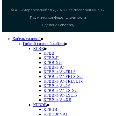
© АО «Марпосадкабель», 2026. Все права защищены.
Политика конфиденциальности
Сделано
Landeasy
Кабель силовой
▶
Гибкий силовой кабель
▶
КГВВ
▶
КГВВ
КГВВ-П
КГВВ-ХЛ
КГВВнг(А)
КГВВнг(А)-FRLS
КГВВнг(А)-FRLS-ХЛ
КГВВнг(А)-FRLSLTx
КГВВнг(А)-LS
КГВВнг(А)-LS-ХЛ
КГВВнг(А)-LSLTx
КГВВнг(А)-ХЛ
КГВЭВ
▶
КГВЭВ
КГВЭВнг(А)