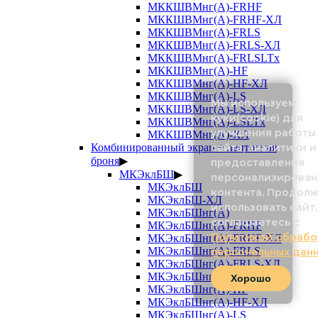
МККШВМнг(А)-FRHF
МККШВМнг(А)-FRHF-ХЛ
МККШВМнг(А)-FRLS
МККШВМнг(А)-FRLS-ХЛ
МККШВМнг(А)-FRLSLTx
МККШВМнг(А)-HF
МККШВМнг(А)-HF-ХЛ
МККШВМнг(А)-LS
Мы используем
МККШВМнг(А)-LS-ХЛ
куки(cookie) для
МККШВМнг(А)-LSLTx
улучшения работы
МККШВМнг(А)-ХЛ
Комбинированный экран + ленточная
сайта, аналитики и
броня
▶
предоставления
МКЭклБШ
▶
персонализирован
МКЭклБШ
контента. Продол
МКЭклБШ-ХЛ
использовать сайт,
МКЭклБШнг(А)
соглашаетесь с
МКЭклБШнг(А)-FRHF
Политикой обрабо
МКЭклБШнг(А)-FRHF-ХЛ
МКЭклБШнг(А)-FRLS
персональных дан
МКЭклБШнг(А)-FRLS-ХЛ
МКЭклБШнг(А)-FRLSLTx
Хорошо
МКЭклБШнг(А)-HF
МКЭклБШнг(А)-HF-ХЛ
МКЭклБШнг(А)-LS