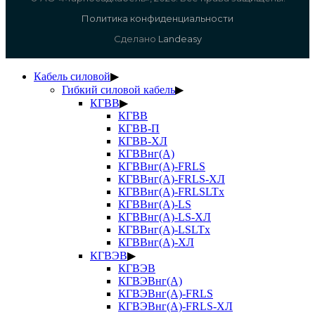
Политика конфиденциальности
Сделано
Landeasy
Кабель силовой
▶
Гибкий силовой кабель
▶
КГВВ
▶
КГВВ
КГВВ-П
КГВВ-ХЛ
КГВВнг(А)
КГВВнг(А)-FRLS
КГВВнг(А)-FRLS-ХЛ
КГВВнг(А)-FRLSLTx
КГВВнг(А)-LS
КГВВнг(А)-LS-ХЛ
КГВВнг(А)-LSLTx
КГВВнг(А)-ХЛ
КГВЭВ
▶
КГВЭВ
КГВЭВнг(А)
КГВЭВнг(А)-FRLS
КГВЭВнг(А)-FRLS-ХЛ