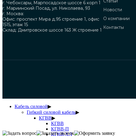
Статьи
г. Чебоксары, Марпосадское шоссе 6 корп 1
г. Мариинский Посад, ул. Николаева, 93
Новости
г. Москва:
О компании
Офис: проспект Мира д.95 строение 1, офис
1515, этаж 15
Контакты
Склад: Дмитровское шоссе 163 Ж строение 1
Кабель силовой
▶
Гибкий силовой кабель
▶
КГВВ
▶
КГВВ
КГВВ-П
КГВВ-ХЛ