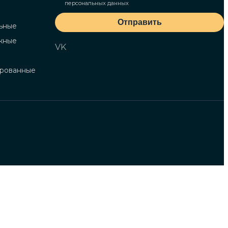
персональных данных
Отправить
ьные
жные
VK
ированные