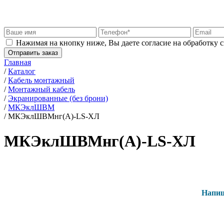
Нажимая на кнопку ниже, Вы даете согласие на обработку 
Отправить заказ
Главная
/
Каталог
/
Кабель монтажный
/
Монтажный кабель
/
Экранированные (без брони)
/
МКЭклШВМ
/
МКЭклШВМнг(А)-LS-ХЛ
МКЭклШВМнг(А)-LS-ХЛ
Напиш