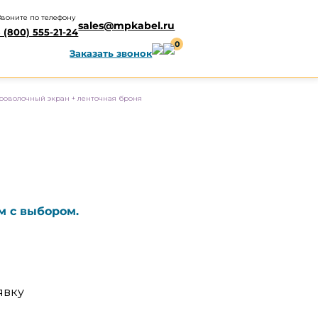
Звоните по телефону
sales@mpkabel.ru
 (800) 555-21-24
0
Заказать звонок
роволочный экран + ленточная броня
м с выбором.