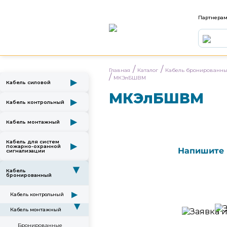
Партнера
/
/
Главная
Каталог
Кабель бронированн
/
МКЭлБШВМ
▶
Кабель силовой
МКЭлБШВМ
▶
Кабель контрольный
▶
Кабель монтажный
Кабель для систем
▶
пожарно-охранной
Напишите 
сигнализации
▶
Кабель
бронированный
▶
Кабель контрольный
▶
Кабель монтажный
Бронированные