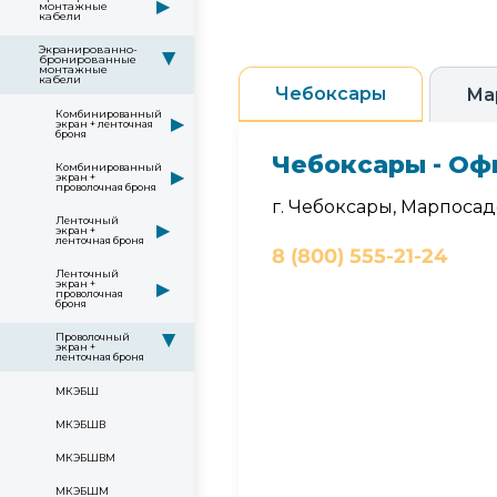
▶
монтажные
кабели
Экранированно-
▶
бронированные
монтажные
кабели
Чебоксары
Ма
Комбинированный
▶
экран + ленточная
броня
Чебоксары - Оф
Комбинированный
▶
экран +
проволочная броня
г. Чебоксары, Марпосадс
Ленточный
▶
экран +
ленточная броня
8 (800) 555-21-24
Ленточный
экран +
▶
проволочная
броня
Проволочный
▶
экран +
ленточная броня
МКЭБШ
МКЭБШВ
МКЭБШВМ
МКЭБШМ