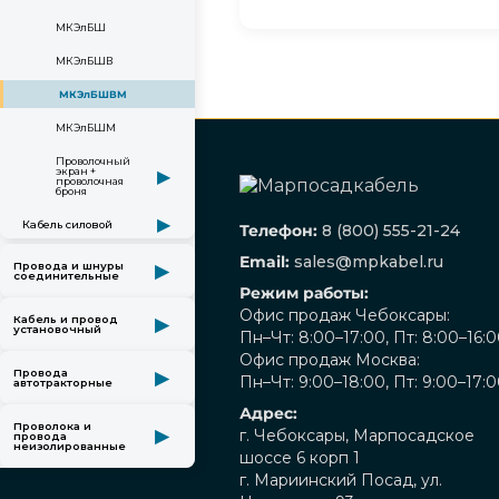
МКЭлБШ
МКЭлБШВ
МКЭлБШВМ
МКЭлБШМ
Проволочный
экран +
▶
проволочная
броня
▶
Кабель силовой
Телефон:
8 (800) 555-21-24
Email:
sales@mpkabel.ru
Провода и шнуры
▶
соединительные
Режим работы:
Офис продаж Чебоксары:
Кабель и провод
▶
установочный
Пн–Чт: 8:00–17:00, Пт: 8:00–16:
Офис продаж Москва:
Провода
▶
Пн–Чт: 9:00–18:00, Пт: 9:00–17:
автотракторные
Адрес:
Проволока и
▶
г. Чебоксары, Марпосадское
провода
неизолированные
шоссе 6 корп 1
г. Мариинский Посад, ул.