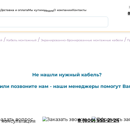
м
Доставка и оплата
Мы купим
О компании
Контакты
Медиа
8
/
/
/
ый
Кабель монтажный
Экранированно-бронированные монтажные кабели
П
Не нашли нужный кабель?
или позвоните нам - наши менеджеры помогут Ва
8 (800) 555-21-24