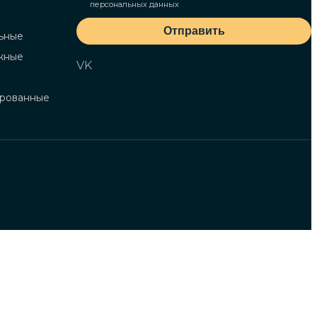
персональных данных
Отправить
ьные
жные
VK
ированные