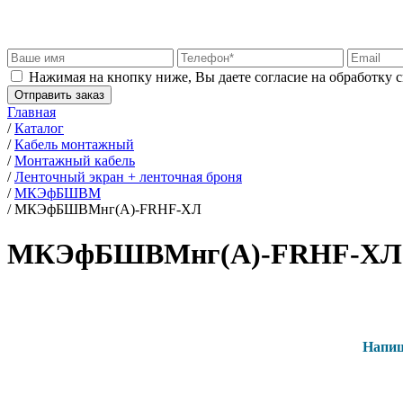
Нажимая на кнопку ниже, Вы даете согласие на обработку 
Отправить заказ
Главная
/
Каталог
/
Кабель монтажный
/
Монтажный кабель
/
Ленточный экран + ленточная броня
/
МКЭфБШВМ
/
МКЭфБШВМнг(А)-FRHF-ХЛ
МКЭфБШВМнг(А)-FRHF-ХЛ
Напиш