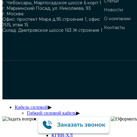
Статьи
г. Чебоксары, Марпосадское шоссе 6 корп 1
г. Мариинский Посад, ул. Николаева, 93
Новости
г. Москва:
О компании
Офис: проспект Мира д.95 строение 1, офис
1515, этаж 15
Контакты
Склад: Дмитровское шоссе 163 Ж строение 1
Кабель силовой
▶
Гибкий силовой кабель
▶
КГВВ
▶
КГВВ
КГВВ-П
КГВВ-ХЛ